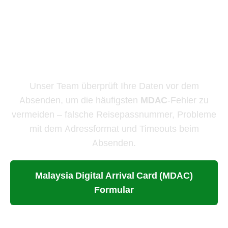
Fehler – beantragen Sie
sie über unseren
unterstützten Service
Unser Team überprüft Ihre Daten vor dem
Absenden, um die häufigsten
MDAC
-Fehler zu
vermeiden – falsche Reisepassnummer, Probleme
mit dem Adressformat und Timeouts beim
Absenden.
Malaysia Digital Arrival Card (MDAC)
Formular