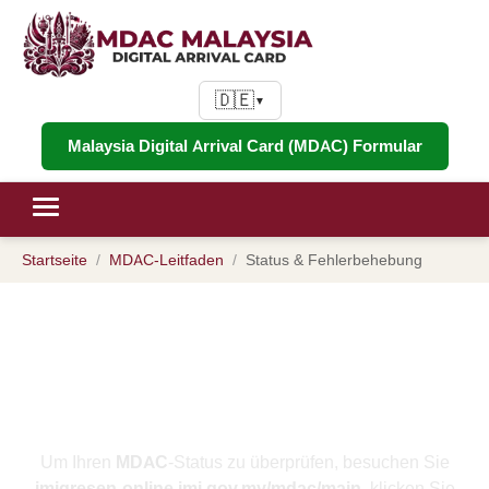
🇩🇪
▼
Malaysia Digital Arrival Card (MDAC) Formular
Startseite
MDAC-Leitfaden
Status & Fehlerbehebung
MDAC Statusprüfung &
Fehlerbehebung: Beheben Sie
häufige Fehler und Probleme
Um Ihren
MDAC
-Status zu überprüfen, besuchen Sie
imigresen-online.imi.gov.my/mdac/main
, klicken Sie