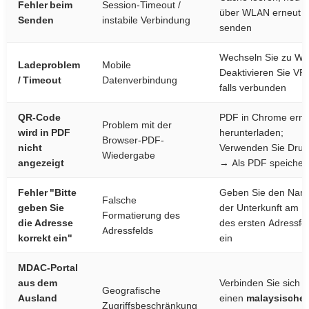
Fehler beim
Session-Timeout /
über WLAN erneut
Senden
instabile Verbindung
senden
Wechseln Sie zu W
Ladeproblem
Mobile
Deaktivieren Sie VP
/ Timeout
Datenverbindung
falls verbunden
QR-Code
PDF in Chrome erne
Problem mit der
wird in PDF
herunterladen;
Browser-PDF-
nicht
Verwenden Sie Dru
Wiedergabe
angezeigt
→ Als PDF speicher
Fehler "Bitte
Geben Sie den Nam
Falsche
geben Sie
der Unterkunft am 
Formatierung des
die Adresse
des ersten Adressfe
Adressfelds
korrekt ein"
ein
MDAC-Portal
aus dem
Verbinden Sie sich 
Geografische
Ausland
einen
malaysische
Zugriffsbeschränkung