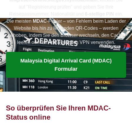
auf "Registrierung prüfen" und geben Sie Ihre
Reisepassnummer, Nationalität und
6-stellige PIN
ein.
Die meisten
MDAC
-Fehler – von Fehlern beim Laden der
Website bis hin zu fehlenden QR-Codes – werden
behoben, indem Sie den Browser wechseln, den Cache
leeren oder ein malaysisches VPN verwenden.
Malaysia Digital Arrival Card (MDAC)
Formular
So überprüfen Sie Ihren MDAC-
Status online