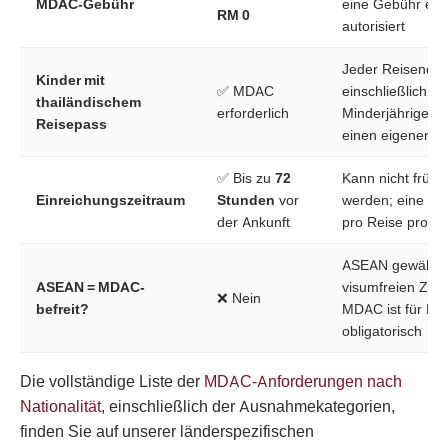
MDAC-Gebühr
eine Gebühr erheb
RM 0
autorisiert
Jeder Reisende,
Kinder mit
✅ MDAC
einschließlich
thailändischem
erforderlich
Minderjähriger, 
Reisepass
einen eigenen 
✅ Bis zu
72
Kann nicht frühe
Einreichungszeitraum
Stunden
vor
werden; eine Ei
der Ankunft
pro Reise pro Ei
ASEAN gewährt 
ASEAN = MDAC-
visumfreien Zu
❌ Nein
befreit?
MDAC ist für Flu
obligatorisch
Die vollständige Liste der
MDAC-Anforderungen nach
Nationalität
, einschließlich der Ausnahmekategorien,
finden Sie auf unserer länderspezifischen