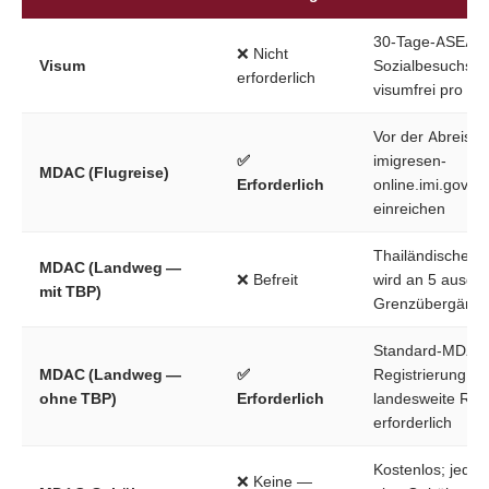
30-Tage-ASEAN
❌ Nicht
Visum
Sozialbesuchsp
erforderlich
visumfrei pro Ein
Vor der Abreise 
✅
imigresen-
MDAC (Flugreise)
Erforderlich
online.imi.gov.
einreichen
Thailändischer 
MDAC (Landweg —
❌ Befreit
wird an 5 ausge
mit TBP)
Grenzübergängen
Standard-MDAC
MDAC (Landweg —
✅
Registrierung für
ohne TBP)
Erforderlich
landesweite Rei
erforderlich
Kostenlos; jede 
❌ Keine —