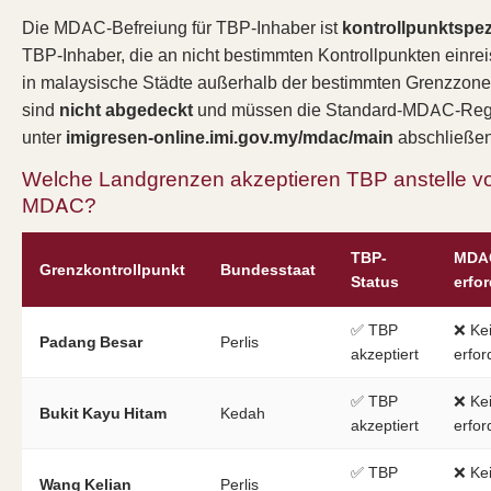
Die MDAC-Befreiung für TBP-Inhaber ist
kontrollpunktspez
TBP-Inhaber, die an nicht bestimmten Kontrollpunkten einre
in malaysische Städte außerhalb der bestimmten Grenzzone 
sind
nicht abgedeckt
und müssen die Standard-MDAC-Regi
unter
imigresen-online.imi.gov.my/mdac/main
abschließen
Welche Landgrenzen akzeptieren TBP anstelle v
MDAC?
TBP-
MDA
Grenzkontrollpunkt
Bundesstaat
Status
erfor
✅ TBP
❌ Ke
Padang Besar
Perlis
akzeptiert
erfor
✅ TBP
❌ Ke
Bukit Kayu Hitam
Kedah
akzeptiert
erfor
✅ TBP
❌ Ke
Wang Kelian
Perlis