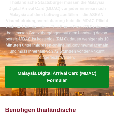
Thailändische Staatsbürger müssen die Malaysia
Digital Arrival Card (MDAC) vor jeder Einreise nach
Malaysia auf dem Luftweg ausfüllen – die ASEAN-
Visumbefreiungsvereinbarung hebt die MDAC-Pflicht
nicht auf.
Inhaber eines Thai Border Pass (TBP) sind an
bestimmten Grenzübergängen auf dem Landweg davon
befreit. MDAC ist kostenlos (
RM 0
), dauert weniger als
10
Minuten
unter
imigresen-online.imi.gov.my/mdac/main
und muss innerhalb von
72 Stunden
vor der Ankunft
eingereicht werden.
Malaysia Digital Arrival Card (MDAC)
Formular
Benötigen thailändische