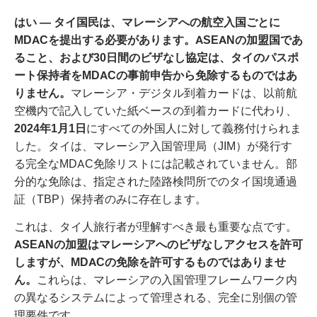
はい — タイ国民は、マレーシアへの航空入国ごとに
MDACを提出する必要があります。ASEANの加盟国であ
ること、および30日間のビザなし協定は、タイのパスポ
ート保持者をMDACの事前申告から免除するものではあ
りません。
マレーシア・デジタル到着カードは、以前航
空機内で記入していた紙ベースの到着カードに代わり、
2024年1月1日
にすべての外国人に対して義務付けられま
した。タイは、マレーシア入国管理局（JIM）が発行す
る完全なMDAC免除リストには記載されていません。部
分的な免除は、指定された陸路検問所でのタイ国境通過
証（TBP）保持者のみに存在します。
これは、タイ人旅行者が理解すべき最も重要な点です。
ASEANの加盟はマレーシアへのビザなしアクセスを許可
しますが、MDACの免除を許可するものではありませ
ん。
これらは、マレーシアの入国管理フレームワーク内
の異なるシステムによって管理される、完全に別個の管
理要件です。