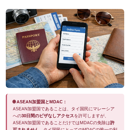
🌐 ASEAN加盟国とMDAC：
ASEAN加盟国であることは、タイ国民にマレーシア
への
30日間のビザなしアクセス
を許可しますが、
ASEAN加盟国であることだけではMDACの免除は
許
可されません
。タイ国民にとってのMDACの唯一の利