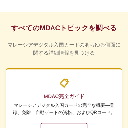
ますが、MDACは、ランカウイの免税またはビザ
は、これらの特定の検問所ではこの要件から免除
専用のMDACアプリは必要ありません。
なしゾーンのステータスに関係なく適用される、
されます。
imigresen-online.imi.gov.my/mdac/main
の公式ポ
別途の事前入国申告要件です。旅行前に
ータルはモバイル向けに最適化されており、どの
imigresen-online.imi.gov.my/mdac/main
でMDAC
スマートフォンブラウザ（Safari、Chrome、
すべてのMDACトピックを調べる
を完了してください。詳細については、
ランカウ
Firefox）でも動作します。オンラインでフォーム
イビザなしガイドのMDAC
をご覧ください。
に記入し、QRコードを保存またはスクリーンショ
マレーシアデジタル入国カードのあらゆる側面に
ットすると、到着の準備が完了します。QRコード
関する詳細情報を見つける
の保存と表示のヒントについては、
公式MDACウ
ェブサイトとQRコードガイド
をご覧ください。
📋
MDAC完全ガイド
マレーシアデジタル入国カードの完全な概要—登
録、免除、自動ゲートの資格、およびQRコード。