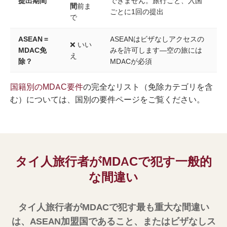
提出期間
できません。旅行ごと、入国
間
前ま
ごとに1回の提出
で
ASEAN =
ASEANはビザなしアクセスの
❌ いい
MDAC免
みを許可します—空の旅には
え
除？
MDACが必須
国籍別のMDAC要件
の完全なリスト（免除カテゴリを含
む）については、国別の要件ページをご覧ください。
タイ人旅行者がMDACで犯す一般的
な間違い
タイ人旅行者がMDACで犯す最も重大な間違い
は、ASEAN加盟国であること、またはビザなしス