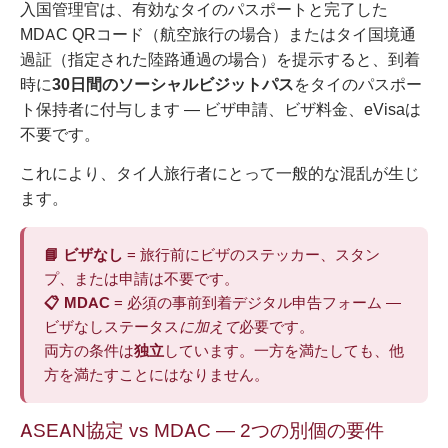
入国管理官は、有効なタイのパスポートと完了した
MDAC QRコード（航空旅行の場合）またはタイ国境通
過証（指定された陸路通過の場合）を提示すると、到着
時に
30日間のソーシャルビジットパス
をタイのパスポー
ト保持者に付与します — ビザ申請、ビザ料金、eVisaは
不要です。
これにより、タイ人旅行者にとって一般的な混乱が生じ
ます。
📘 ビザなし
= 旅行前にビザのステッカー、スタン
プ、または申請は不要です。
📋 MDAC
= 必須の事前到着デジタル申告フォーム —
ビザなしステータス
に加えて
必要です。
両方の条件は
独立
しています。一方を満たしても、他
方を満たすことにはなりません。
ASEAN協定 vs MDAC — 2つの別個の要件