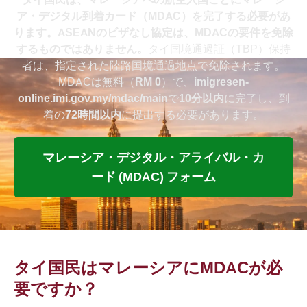
ア・デジタル到着カード（MDAC）を完了する必要があ
ります。ASEANのビザなし協定は、MDACの要件を免除
するものではありません。
タイ国境通過証（TBP）保持
者は、指定された陸路国境通過地点で免除されます。
MDACは無料（
RM 0
）で、
imigresen-
online.imi.gov.my/mdac/main
で
10分以内
に完了し、到
着の
72時間以内
に提出する必要があります。
マレーシア・デジタル・アライバル・カ
ード (MDAC) フォーム
タイ国民はマレーシアにMDACが必
要ですか？