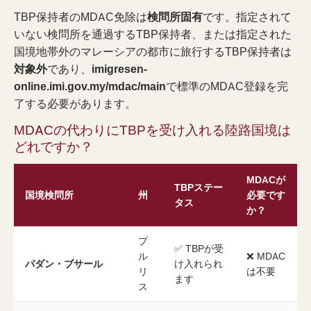
TBP保持者のMDAC免除は
検問所固有
です。指定されて
いない検問所を通過するTBP保持者、または指定された
国境地帯外のマレーシアの都市に旅行するTBP保持者は
対象外
であり、
imigresen-
online.imi.gov.my/mdac/main
で標準のMDAC登録を完
了する必要があります。
MDACの代わりにTBPを受け入れる陸路国境は
どれですか？
MDACが
TBPステー
国境検問所
州
必要です
タス
か？
プ
✅ TBPが受
ル
❌ MDAC
パダン・ブサール
け入れられ
リ
は不要
ます
ス