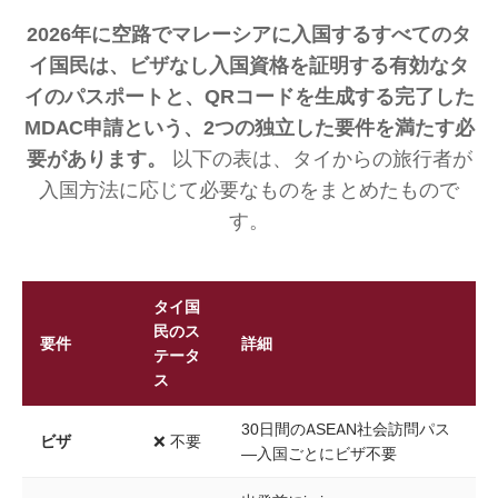
2026年に空路でマレーシアに入国するすべてのタ
イ国民は、ビザなし入国資格を証明する有効なタ
イのパスポートと、QRコードを生成する完了した
MDAC申請という、2つの独立した要件を満たす必
要があります。
以下の表は、タイからの旅行者が
入国方法に応じて必要なものをまとめたもので
す。
タイ国
民のス
要件
詳細
テータ
ス
30日間のASEAN社会訪問パス
ビザ
❌ 不要
—入国ごとにビザ不要