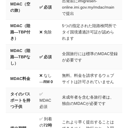
出発前にimigresen-
MDAC（空
✅ 必須
online.imi.gov.my/mdac/main
の旅）
で提出
MDAC（陸
5つの指定された陸路検問所で
路—TBP付
❌ 免除
タイ国境通過許可証が認めら
き）
れます
MDAC（陸
全国旅行には標準のMDAC登録
路—TBPな
✅ 必須
が必要です
し）
❌ なし
無料。料金を請求するウェブ
MDAC料金
—
RM 0
サイトは許可されていません
タイのパス
✅
未成年者を含む各旅行者は、
ポートを持
MDAC
独自のMDACが必要です
つ子供
必須
✅ 到着
これより早く提出することは
の
72時