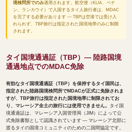
境検問所でのみ
適用されます。航空便（KLIA、ペナ
ン、ランカウイ）で入国するタイ人旅行者は、MDAC
を完了する必要があります — TBPは空港では受け入
れられず、TBP旅行は指定された国境地帯のみに制限
されます。
タイ国境通過証（TBP）— 陸路国境
通過地点でのMDAC免除
有効なタイ国境通過証（TBP）を保持するタイ国民は、
指定された陸路国境検問所でMDACが正式に免除されま
すが、TBP旅行は指定された国境地帯に制限されてお
り、マレーシア全土の旅行には使用できません。
タイ国
境通過証は、マレーシア入国管理局（JIM）によって公
式免除書類として認識されています — マレーシア北部に
渡るタイの国境コミュニティのための二国間協定です。