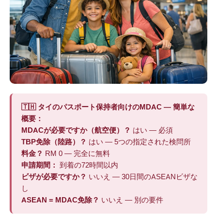
🇹🇭 タイのパスポート保持者向けのMDAC — 簡単な
概要：
MDACが必要ですか（航空便）？
はい — 必須
TBP免除（陸路）？
はい — 5つの指定された検問所
料金？
RM 0 — 完全に無料
申請期間：
到着の72時間以内
ビザが必要ですか？
いいえ — 30日間のASEANビザな
し
ASEAN = MDAC免除？
いいえ — 別の要件