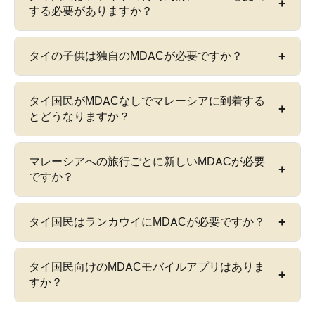
MDACは、2024年1月1日にマレーシア入国管理局
online.imi.gov.my/mdac/main
ですべての国籍（タ
する必要がありますか？
によって導入された、別途必須の事前入国申告シ
イ国民を含む）に対して完全に無料—
RM 0
です。
ステムです。タイ国民にとってMDAC関連の唯一
料金を請求するウェブサイトまたはサービスは許
の利点は、5つの指定された陸路検問所でのタイ国
MDACは、マレーシアへの
予定到着時刻の72時間
タイの子供は独自のMDACが必要ですか？
可されておらず、マレーシア入国管理局とは提携
境通過許可証の免除です。
（3日間）以内
に提出する必要があります。提出期
していません。MDAC支援のために料金を支払わ
間は、到着日の正確に72時間前に開始されます—
ないでください。
はい。空路でマレーシアに入国するすべての旅行
タイ国民がMDACなしでマレーシアに到着する
これより早く提出することはできません。混雑す
者（乳幼児や子供を含む）は、独自のタイのパス
とどうなりますか？
る旅行期間中に技術的な問題を回避するために、
ポートの詳細を使用して、
個別のMDAC提出
が必
出発の少なくとも数時間前に提出してください。
要です。タイの親は、複数の家族をカバーする単
有効なMDAC QRコードなしで空路で到着すると、
マレーシアへの旅行ごとに新しいMDACが必要
一のMDACを提出することはできません。各パス
入国カウンターで
追加の二次審査
、空港のWi-Fiで
ですか？
ポート保持者は、独自のパスポートで旅行する赤
フォームを完了する際の遅延、または係官の裁量
ちゃんを含め、個別のフォームが必要です。
により、
入国拒否
につながる可能性があります。
はい。MDACは
1回の入国のみ
有効です。マレーシ
タイ国民はランカウイにMDACが必要ですか？
MDACは
2024年1月1日
から必須となっています。
アを出国して空路で再入国する場合（同じ暦日で
合併症を避けるために、出発の少なくとも数時間
あっても）、帰りの入国のために新しいMDACを
前にMDACを常に提出してください。
はい—タイ国民は、空路または海路でランカウイ
タイ国民向けのMDACモバイルアプリはありま
提出する必要があります。これは、空路で入国す
に入国する際にMDACが必要です。ランカウイに
すか？
るすべてのタイ国民に適用されます。指定された
は多くの国籍向けの特別なビザなしゾーンがあり
陸路検問所を通過するタイ国境通過許可証保持者