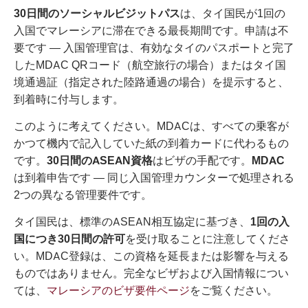
30日間のソーシャルビジットパス
は、タイ国民が1回の
入国でマレーシアに滞在できる最長期間です。申請は不
要です — 入国管理官は、有効なタイのパスポートと完了
したMDAC QRコード（航空旅行の場合）またはタイ国
境通過証（指定された陸路通過の場合）を提示すると、
到着時に付与します。
このように考えてください。MDACは、すべての乗客が
かつて機内で記入していた紙の到着カードに代わるもの
です。
30日間のASEAN資格
はビザの手配です。
MDAC
は到着申告です — 同じ入国管理カウンターで処理される
2つの異なる管理要件です。
タイ国民は、標準のASEAN相互協定に基づき、
1回の入
国につき30日間の許可
を受け取ることに注意してくださ
い。MDAC登録は、この資格を延長または影響を与える
ものではありません。完全なビザおよび入国情報につい
ては、
マレーシアのビザ要件ページ
をご覧ください。