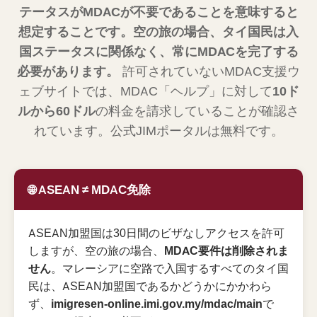
テータスがMDACが不要であることを意味すると
想定することです。空の旅の場合、タイ国民は入
国ステータスに関係なく、常にMDACを完了する
必要があります。
許可されていないMDAC支援ウ
ェブサイトでは、MDAC「ヘルプ」に対して
10ド
ルから60ドル
の料金を請求していることが確認さ
れています。公式JIMポータルは無料です。
🌐 ASEAN ≠ MDAC免除
ASEAN加盟国は30日間のビザなしアクセスを許可
しますが、空の旅の場合、
MDAC要件は削除されま
せん
。マレーシアに空路で入国するすべてのタイ国
民は、ASEAN加盟国であるかどうかにかかわら
ず、
imigresen-online.imi.gov.my/mdac/main
で