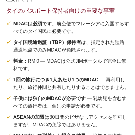
タイのパスポート保持者向けの重要な事実
MDACは必須
です。航空便でマレーシアに入国するす
べてのタイ国民に必要です。
タイ国境通過証（TBP）保持者
は、指定された陸路
通過地点でのみMDACが免除されます。
料金：
RM 0 — MDACは公式JIMポータルで完全に無
料です。
1回の旅行につき1人あたり1つのMDAC
— 再利用し
たり、旅行仲間と共有したりすることはできません。
子供には独自のMDACが必要です
— 乳幼児を含むす
べての旅行者は、個別の申請が必要です。
ASEANの加盟
は30日間のビザなしアクセスを許可し
ますが、MDACの免除ではありません。