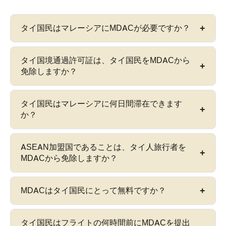
タイ国民はマレーシアにMDACが必要ですか？
はい—タイ国民は、マレーシアへのすべての
空路
タイ国境通過許可証は、タイ国民をMDACから
での入国
の前にMDACを完了する必要がありま
免除しますか？
す。ASEAN加盟国であることと30日間のビザなし
協定は、タイのパスポート保持者をMDACの事前
部分的に。タイ国境通過許可証（TBP）保持者
タイ国民はマレーシアに何日間滞在できます
入国申告から免除しません。唯一の部分的な免除
は、
指定された陸路国境検問所でのみ
MDACから
か？
は、指定された陸路国境検問所での
タイ国境通過
免除されます—パダンベサール、ブキットカユヒ
許可証（TBP）
保持者です。
imigresen-
タム、ワンケリアン、ランタウパンジャン、およ
タイ国民は、ASEAN二国間ビザ免除協定に基づ
online.imi.gov.my/mdac/main
で提出してください
ASEAN加盟国であることは、タイ人旅行者を
びペンカランクボル。ただし、TBPは
空港では受
き、マレーシアへの1回の入国につき
30日間の社会
MDACから免除しますか？
—完全に無料（RM 0）。
け入れられません
—空路で入国するタイ国民は、
訪問パス
を受ける権利があります。旅行前にビザ
TBPを保持しているかどうかに関係なく、MDAC
申請は必要ありません。MDACは、別途必須の事
いいえ。ASEAN加盟国であることは、タイ国民に
を完了する必要があります。TBP旅行は、指定さ
MDACはタイ国民にとって無料ですか？
前入国申告です—MDACを提出しても、30日間の
最大30日間のマレーシアへの
ビザなしアクセス
を
れた国境地帯にも制限されており、マレーシア全
許可は影響を受けたり延長されたりすることはあ
許可しますが、MDAC免除は許可しません。
国旅行には使用できません。
りません。
はい。MDACは、公式ポータル
imigresen-
タイ国民はフライトの何時間前にMDACを提出