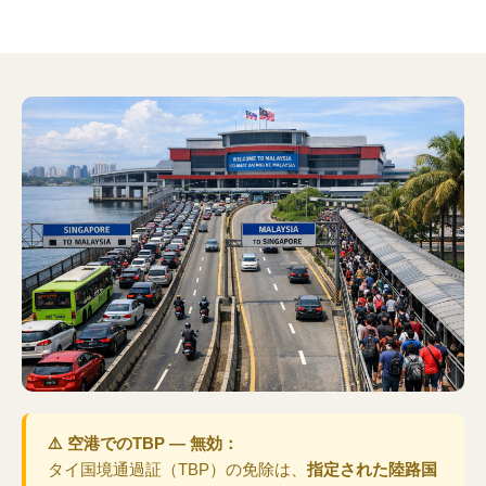
⚠️ 空港でのTBP — 無効：
タイ国境通過証（TBP）の免除は、
指定された陸路国