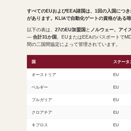
すべてのEUおよびEEA諸国は、1回の入国につ
があります。KLIAで自動化ゲートの資格がある
以下の表は、
27のEU加盟国
と
ノルウェー、アイ
—
合計31か国
。EUまたはEEAのパスポートで
間の二国間協定によって管理されています。
国
ステータ
オーストリア
EU
ベルギー
EU
ブルガリア
EU
クロアチア
EU
キプロス
EU