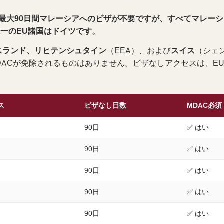
き最大90日間マレーシアへのビザが不要ですが、すべてマレー
唯一のEU諸国はドイツです。
スランド、リヒテンシュタイン
（EEA）、および
スイス
（シェ
MDACが免除されるものはありません。ビザなしアクセスは、
ス
ビザなし日数
MDAC必須
90日
✅ はい
90日
✅ はい
90日
✅ はい
90日
✅ はい
90日
✅ はい