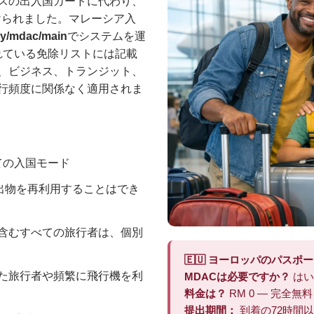
ースの出入国カードに代わり、
けられました。マレーシア入
my/mdac/main
でシステムを運
れている免除リストには記載
、ビジネス、トランジット、
行頻度に関係なく適用されま
ての入国モード
出物を再利用することはでき
を含むすべての旅行者は、個別
🇪🇺 ヨーロッパのパスポ
した旅行者や頻繁に飛行機を利
MDACは必要ですか？
はい
料金は？
RM 0 — 完全無料
提出期間：
到着の72時間