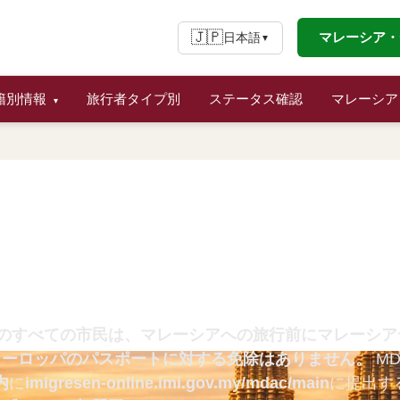
🇯🇵
マレーシア・
日本語
▼
籍別情報
旅行者タイプ別
ステータス確認
マレーシア
▾
民向けマレーシアデジタ
スポート保持者向け完全MDAC
年）
諸国のすべての市民は、マレーシアへの旅行前にマレーシア
ヨーロッパのパスポートに対する免除はありません。
M
内
に
imigresen-online.imi.gov.my/mdac/main
に提出す