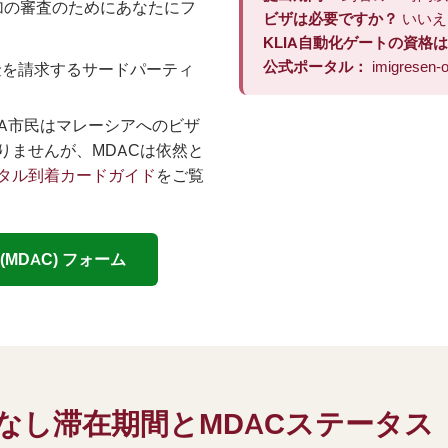
加の審査のためにあなたにフ
ビザは必要ですか？
いいえ
KLIA自動化ゲートの資格
公式ポータル：
imigresen-o
金を請求するサードパーティ
EA市民はマレーシアへのビザ
りませんが、MDACは依然と
タル到着カードガイド
をご覧
DAC) フォーム
ビザなし滞在期間とMDACステータ