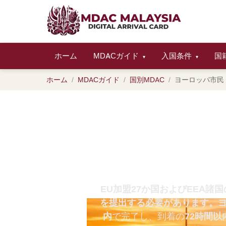
ホーム
MDACガイド
入国条件
国
▾
▾
ホーム
MDACガイド
国別MDAC
ヨーロッパ市民
ヨーロッパ市
EU/EEAパ
EU加盟27か国およびEEA
を提出する必要があります。
内
で完了し、到着の
72時間以