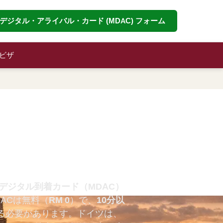
デジタル・アライバル・カード (MDAC) フォーム
ビザ
ル到着カード：
ガイド（2026
デジタル到着カード（MDAC）
DACは無料（
RM 0
）で、
10分以
る必要があります。ドイツは、