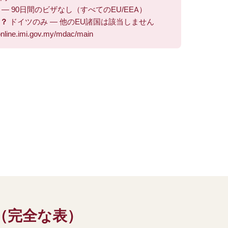
 — 90日間のビザなし（すべてのEU/EEA）
は？
ドイツのみ — 他のEU諸国は該当しません
nline.imi.gov.my/mdac/main
ス（完全な表）