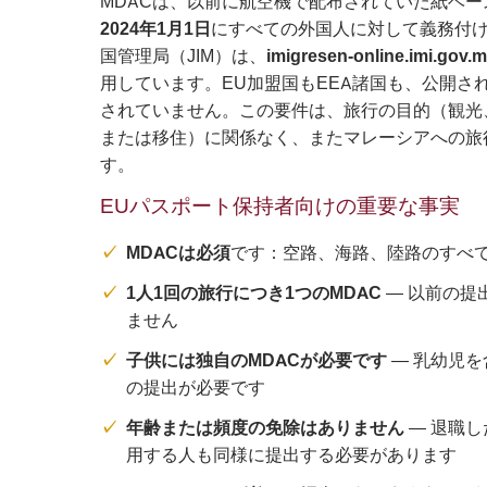
MDACは、以前に航空機で配布されていた紙ベ
2024年1月1日
にすべての外国人に対して義務付
国管理局（JIM）は、
imigresen-online.imi.gov.
用しています。EU加盟国もEEA諸国も、公開さ
されていません。この要件は、旅行の目的（観光
または移住）に関係なく、またマレーシアへの旅
す。
EUパスポート保持者向けの重要な事実
MDACは必須
です：空路、海路、陸路のすべ
1人1回の旅行につき1つのMDAC
— 以前の提
ません
子供には独自のMDACが必要です
— 乳幼児
の提出が必要です
年齢または頻度の免除はありません
— 退職
用する人も同様に提出する必要があります