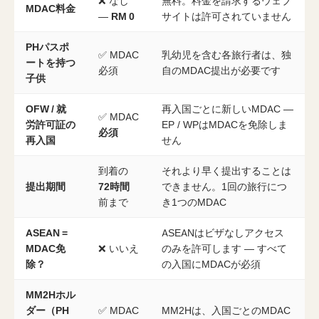
❌ なし
無料。料金を請求するウェブ
MDAC料金
—
RM 0
サイトは許可されていません
PHパスポ
✅ MDAC
乳幼児を含む各旅行者は、独
ートを持つ
必須
自のMDAC提出が必要です
子供
OFW / 就
再入国ごとに新しいMDAC —
✅ MDAC
労許可証の
EP / WPはMDACを免除しま
必須
再入国
せん
到着の
それより早く提出することは
提出期間
72時間
できません。1回の旅行につ
前まで
き1つのMDAC
ASEAN =
ASEANはビザなしアクセス
MDAC免
❌ いいえ
のみを許可します — すべて
除？
の入国にMDACが必須
MM2Hホル
ダー（PH
✅ MDAC
MM2Hは、入国ごとのMDAC