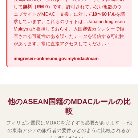
して
無料（RM 0）
です。許可されていない複数のウ
ェブサイトがMDAC「支援」に対して
10〜60ドル
を請
求しています。これらのサイトは、Jabatan Imigresen
Malaysiaと提携しておらず、入国審査カウンターで拒
否される可能性のある誤ったデータを送信する可能性
があります。常に直接アクセスしてください：
imigresen-online.imi.gov.my/mdac/main
他のASEAN国籍のMDACルールの比
較
フィリピン国民はMDACを完了する必要があります — 他
の東南アジアの旅行者の要件がどのように比較されるか