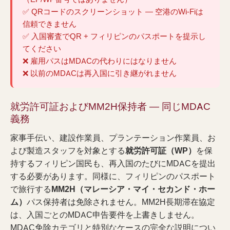
✅ QRコードのスクリーンショット — 空港のWi-Fiは
信頼できません
✅ 入国審査でQR + フィリピンのパスポートを提示し
てください
❌ 雇用パスはMDACの代わりにはなりません
❌ 以前のMDACは再入国に引き継がれません
就労許可証およびMM2H保持者 — 同じMDAC
義務
家事手伝い、建設作業員、プランテーション作業員、お
よび製造スタッフを対象とする
就労許可証（WP）
を保
持するフィリピン国民も、再入国のたびにMDACを提出
する必要があります。同様に、フィリピンのパスポート
で旅行する
MM2H（マレーシア・マイ・セカンド・ホー
ム）
パス保持者は免除されません。MM2H長期滞在協定
は、入国ごとのMDAC申告要件を上書きしません。
MDAC免除カテゴリと特別なケースの完全な説明につい