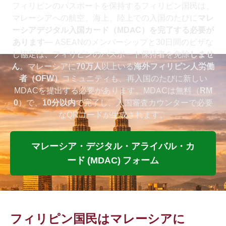
フィリピンのパスポートを保持するフィリピン国民は、
マレーシアへの航空、海上、陸上での入国のたびに
マレ
ーシアデジタル入国カード（MDAC）を完了する必要が
あります
— ASEANのメンバーシップと30日間のビザな
し協定は、フィリピンのパスポート保持者を免除
しませ
ん
。マレーシアに
70万人
以上いる
海外フィリピン人労働
者（OFW）
コミュニティも、再入国のたびに新しい
MDACを提出する必要があります。MDACは無料（
RM
0
）で、
10分以内
で完了し、入国審査カウンターで必要
なQRコードが生成されます。
マレーシア・デジタル・アライバル・カ
ード (MDAC) フォーム
フィリピン国民はマレーシアに