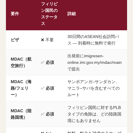
フィリピ
ン国民の
要件
詳細
ステータ
ス
30日間のASEAN社会訪問パ
ビザ
❌ 不要
ス — 到着時に無料で発行
出発前にimigresen-
MDAC（航
✅
必須
online.imi.gov.my/mdac/main
空旅行）
で提出
MDAC（海
サンボアンガ–サンダカン、
路/フェリ
✅
必須
マニラ–サバを含むすべての
ー）
ルート
フィリピン国民に対するPLB
MDAC（陸
✅
必須
タイプの免除は、どの陸路国
路国境）
境にもありません