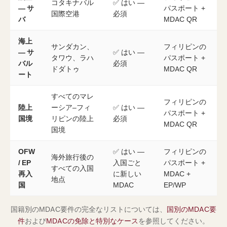
コタキナバル
✅ はい —
— サ
パスポート +
国際空港
必須
バ
MDAC QR
海上
サンダカン、
フィリピンの
— サ
✅ はい —
タワウ、ラハ
パスポート +
バル
必須
ドダトゥ
MDAC QR
ート
すべてのマレ
フィリピンの
陸上
ーシア–フィ
✅ はい —
パスポート +
国境
リピンの陸上
必須
MDAC QR
国境
OFW
✅ はい —
フィリピンの
海外旅行後の
/ EP
入国ごと
パスポート +
すべての入国
再入
に新しい
MDAC +
地点
国
MDAC
EP/WP
国籍別のMDAC要件の完全なリストについては、
国別のMDAC要
件
および
MDACの免除と特別なケース
を参照してください。