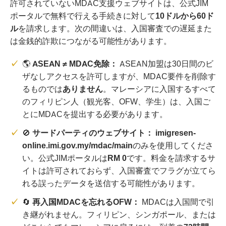
許可されていないMDAC支援ウェブサイトは、公式JIM
ポータルで無料で行える手続きに対して
10ドルから60ド
ル
を請求します。次の間違いは、入国審査での遅延また
は金銭的詐欺につながる可能性があります。
🌎
ASEAN ≠ MDAC免除：
ASEAN加盟は30日間のビ
ザなしアクセスを許可しますが、MDAC要件を削除す
るものでは
ありません
。マレーシアに入国するすべて
のフィリピン人（観光客、OFW、学生）は、入国ご
とにMDACを提出する必要があります。
🚫
サードパーティのウェブサイト：
imigresen-
online.imi.gov.my/mdac/main
のみを使用してくださ
い。公式JIMポータルは
RM 0
です。料金を請求するサ
イトは許可されておらず、入国審査でフラグが立てら
れる誤ったデータを送信する可能性があります。
🔄
再入国MDACを忘れるOFW：
MDACは入国間で引
き継がれません。フィリピン、シンガポール、または