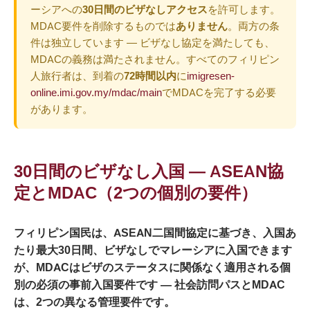
ーシアへの
30日間のビザなしアクセス
を許可します。
MDAC要件を削除するものでは
ありません
。両方の条
件は独立しています — ビザなし協定を満たしても、
MDACの義務は満たされません。すべてのフィリピン
人旅行者は、到着の
72時間以内
に
imigresen-
online.imi.gov.my/mdac/main
でMDACを完了する必要
があります。
30日間のビザなし入国 — ASEAN協
定とMDAC（2つの個別の要件）
フィリピン国民は、ASEAN二国間協定に基づき、入国あ
たり最大30日間、ビザなしでマレーシアに入国できます
が、MDACはビザのステータスに関係なく適用される個
別の必須の事前入国要件です — 社会訪問パスとMDAC
は、2つの異なる管理要件です。