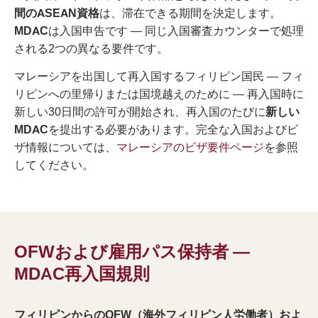
間のASEAN資格
は、滞在できる期間を決定します。
MDAC
は入国申告です — 同じ入国審査カウンターで処理
される2つの異なる要件です。
マレーシアを出国して再入国するフィリピン国民 — フィ
リピンへの里帰りまたは国境越えのために — 再入国時に
新しい30日間の許可が開始され、再入国のたびに
新しい
MDAC
を提出する必要があります。完全な入国およびビ
ザ情報については、
マレーシアのビザ要件ページ
を参照
してください。
OFWおよび雇用パス保持者 —
MDAC再入国規則
フィリピンからのOFW（海外フィリピン人労働者）およ