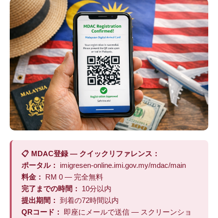
📋 MDAC登録 — クイックリファレンス：
ポータル：
imigresen-online.imi.gov.my/mdac/main
料金：
RM 0 — 完全無料
完了までの時間：
10分以内
提出期間：
到着の72時間以内
QRコード：
即座にメールで送信 — スクリーンショ