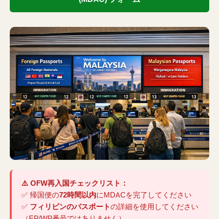
⚠️ OFW再入国チェックリスト：
✅ 帰国便の
72時間以内
にMDACを完了してください
✅
フィリピンのパスポート
の詳細を使用してください
（EP/WP番号ではありません）