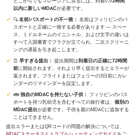
どこからでもマレーシアに戻るには、到着の
72時間
以内に新しいMDAC
が必要です。
🔍
名前/パスポートの不一致：
名前はフィリピンのパ
スポートと正確に一致する必要があります — スペー
ス、ミドルネームのイニシャル、および文字の違いは
すべて入国審査でフラグが立てられ、二次スクリーニ
ングの遅延を引き起こします。
⏰
早すぎる提出：
提出期間は
到着日の正確に72時間
前
に開始されます。それより早く提出するとエラーが
返されます。フライトまたはフェリーの3日前にカレ
ンダーのリマインダーを設定します。
👪
独自のMDACを持たない子供：
フィリピンのパス
ポートを持つ乳幼児を含むすべての旅行者は、
個別の
MDAC提出
が必要です。子供を親のMDACに追加する
ことはできません。
提出エラーまたはQRコードの問題の解決については、
MDACステータスとトラブルシューティングガイド
をご