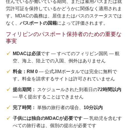
住んでいるか働いている期間、または雇用パスまたは就
労許可証を保持しているかどうかに関係なく適用されま
す。MDACの義務は、居住またはパスのステータスでは
なく、
パスポートの国籍
によって評価されます。
フィリピンのパスポート保持者のための重要な
事実
MDACは必須
です — すべてのフィリピン国民 — 航
空、海上、陸上での入国、例外はありません
料金：RM 0
— 公式JIMポータルでは完全に無料で
す。料金を請求するサイトは許可されていません
提出期間：
スケジュールされた到着日の
72時間以内
— 早く提出することはできません
完了時間：
単独の旅行者の場合、
10分以内
子供には独自のMDACが必要です
— 乳幼児を含むす
べての旅行者は、個別の提出が必要です