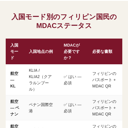
入国モード別のフィリピン国民の
MDACステータス
入国
MDACが
モー
入国地点の例
必要です
必要な書類
ド
か？
KLIA /
航空
フィリピンの
KLIA2（クア
✅ はい —
—
パスポート +
ラルンプー
必須
KL
MDAC QR
ル）
航空
フィリピンの
ペナン国際空
✅ はい —
— ペ
パスポート +
港
必須
ナン
MDAC QR
航空
フィリピンの