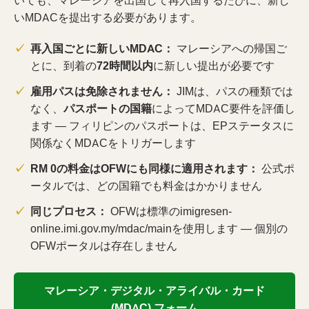
いても、マレーシアを出国して再入国するたびに、新し
いMDACを提出する必要があります。
再入国ごとに新しいMDAC：
マレーシアへの帰国ご
とに、到着の
72時間以内
に新しい提出が必要です
雇用パスは免除されません：
JIMは、パスの種類では
なく、
パスポートの国籍
によってMDAC要件を評価し
ます — フィリピンのパスポートは、EPステータスに
関係なくMDACをトリガーします
RM 0の料金はOFWにも同様に適用されます：
公式ポ
ータルでは、どの国籍でも料金はかかりません
同じプロセス：
OFWは標準のimigresen-
online.imi.gov.my/mdac/mainを使用します — 個別の
OFWポータルは存在しません
マレーシア・デジタル・アライバル・カード
(MDAC) フォーム