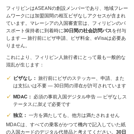
フィリピンはASEANの創設メンバーであり、地域フレー
ムワークには加盟国間の相互ビザなしアクセスが含まれ
ています。マレーシアの入国審査官は、フィリピンのパ
スポート保持者に到着時に
30日間の社会訪問パス
を付与
します — 旅行前にビザ申請、ビザ料金、eVisaは必要あ
りません。
これにより、フィリピン人旅行者にとって最も一般的な
混乱が生じます：
ビザなし：
旅行前にビザのステッカー、申請、また
は支払いは不要 — 30日間の滞在が許可されています
MDAC：
必須の事前入国デジタル申告 — ビザなしス
テータス
に加えて
必要です
独立：
一方を満たしても、他方は満たされません
MDACは、すべての乗客がかつて機内で記入していた紙
の入国カードのデジタル代替品と考えてください。
30日