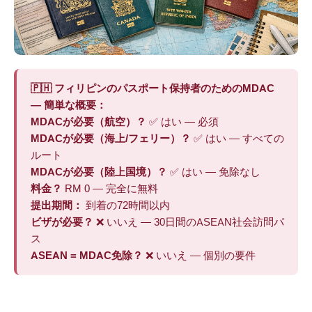
🇵🇭 フィリピンのパスポート保持者のためのMDAC
— 簡単な概要：
MDACが必要（航空）？
✅ はい — 必須
MDACが必要（海上/フェリー）？
✅ はい — すべての
ルート
MDACが必要（陸上国境）？
✅ はい — 免除なし
料金？
RM 0 — 完全に無料
提出期間：
到着の72時間以内
ビザが必要？
❌ いいえ — 30日間のASEAN社会訪問パ
ス
ASEAN = MDAC免除？
❌ いいえ — 個別の要件