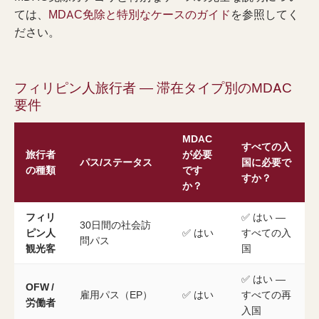
ては、
MDAC免除と特別なケースのガイド
を参照してく
ださい。
フィリピン人旅行者 — 滞在タイプ別のMDAC
要件
MDAC
すべての入
旅行者
が必要
パス/ステータス
国に必要で
の種類
です
すか？
か？
フィリ
✅ はい —
30日間の社会訪
ピン人
✅ はい
すべての入
問パス
観光客
国
✅ はい —
OFW /
雇用パス（EP）
✅ はい
すべての再
労働者
入国