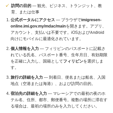
訪問の目的
— 観光、ビジネス、トランジット、教
育、または仕事
公式ポータルにアクセス
— ブラウザで
imigresen-
online.imi.gov.my/mdac/main
を開きます。アプリ、
アカウント、支払いは不要です。iOSおよびAndroid
向けにモバイルに最適化されています。
個人情報を入力
— フィリピンのパスポートに記載さ
れている氏名、パスポート番号、生年月日、有効期限
を正確に入力し、国籍として
フィリピン
を選択しま
す。
旅行の詳細を入力
— 到着日、便名または船名、入国
地点（空港または海港）、および訪問の目的。
宿泊先の詳細を入力
— マレーシアでの最初の夜のホ
テル名、住所、都市、郵便番号。複数の場所に滞在す
る場合は、最初の場所のみを入力してください。