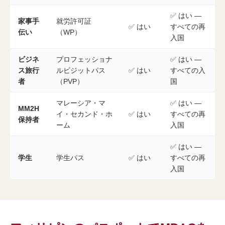
✅ はい —
家事手
就労許可証
✅ はい
すべての再
伝い
（WP）
入国
ビジネ
プロフェッショナ
✅ はい —
ス旅行
ルビジットパス
✅ はい
すべての入
者
（PVP）
国
マレーシア・マ
✅ はい —
MM2H
イ・セカンド・ホ
✅ はい
すべての再
保持者
ーム
入国
✅ はい —
学生
学生パス
✅ はい
すべての再
入国