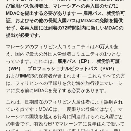
び雇用パス保持者は、マレーシアへの再入国のたびに
MDACを提出する必要があります — 雇用パス、就労許可
証、およびその他の長期入国パスはMDACの免除を提供
せず、各再入国には到着の72時間以内に新しいMDACの
提出が必要です。
マレーシアのフィリピン人コミュニティは
70万人
を超
え、国内で最大の外国人労働者コミュニティの1つとな
っています。これには、
雇用パス（EP）
、
就労許可証
（WP）
、
プロフェッショナルビジットパス（PVP）
、
および
IMM13
の保持者が含まれます — これらすべての方
は、フィリピンへの里帰りを含む海外旅行後にマレーシ
アに戻る前にMDACを完了する必要があります。
これは、長期滞在のフィリピン人居住者によく誤解され
ている点です：MDACは、一度限りの登録ではなく、マ
レーシアの国境を越える行為に関連付けられた
入国ごと
の
申告です。有効なEPでマレーシアに長年住んで働いて