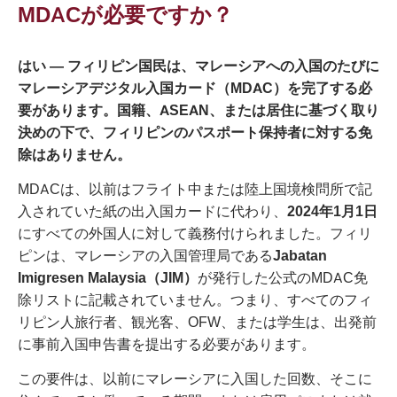
MDACが必要ですか？
はい — フィリピン国民は、マレーシアへの入国のたびに
マレーシアデジタル入国カード（MDAC）を完了する必
要があります。国籍、ASEAN、または居住に基づく取り
決めの下で、フィリピンのパスポート保持者に対する免
除はありません。
MDACは、以前はフライト中または陸上国境検問所で記
入されていた紙の出入国カードに代わり、
2024年1月1日
にすべての外国人に対して義務付けられました。フィリ
ピンは、マレーシアの入国管理局である
Jabatan
Imigresen Malaysia（JIM）
が発行した公式のMDAC免
除リストに記載されていません。つまり、すべてのフィ
リピン人旅行者、観光客、OFW、または学生は、出発前
に事前入国申告書を提出する必要があります。
この要件は、以前にマレーシアに入国した回数、そこに