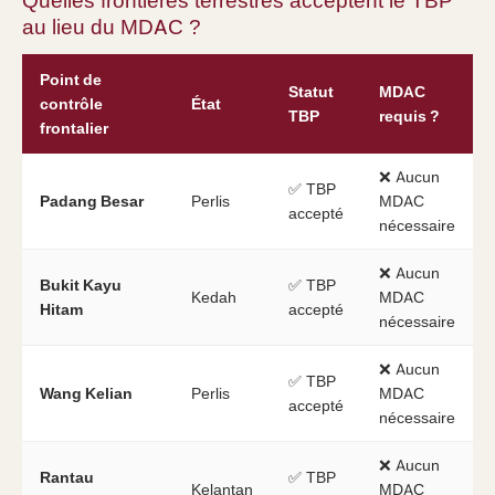
Quelles frontières terrestres acceptent le TBP
au lieu du MDAC ?
Point de
Statut
MDAC
contrôle
État
TBP
requis ?
frontalier
❌ Aucun
✅ TBP
Padang Besar
Perlis
MDAC
accepté
nécessaire
❌ Aucun
Bukit Kayu
✅ TBP
Kedah
MDAC
Hitam
accepté
nécessaire
❌ Aucun
✅ TBP
Wang Kelian
Perlis
MDAC
accepté
nécessaire
❌ Aucun
Rantau
✅ TBP
Kelantan
MDAC