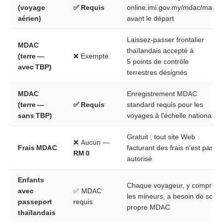
(voyage
✅ Requis
online.imi.gov.my/mdac/main
aérien)
avant le départ
Laissez-passer frontalier
MDAC
thaïlandais accepté à
(terre —
❌ Exempté
5 points de contrôle
avec TBP)
terrestres désignés
MDAC
Enregistrement MDAC
(terre —
✅ Requis
standard requis pour les
sans TBP)
voyages à l'échelle nationale
Gratuit ; tout site Web
❌ Aucun —
Frais MDAC
facturant des frais n'est pas
RM 0
autorisé
Enfants
Chaque voyageur, y compris
avec
✅ MDAC
les mineurs, a besoin de son
passeport
requis
propre MDAC
thaïlandais