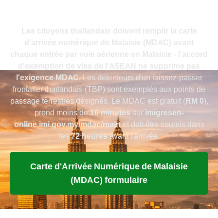
passeports thaïlandais (2026)
Les citoyens thaïlandais doivent remplir la carte
d'arrivée numérique de Malaisie (MDAC) avant
chaque entrée par voie aérienne en Malaisie - l'accord
d'exemption de visa de l'ASEAN ne supprime pas
l'exigence MDAC.
Les détenteurs d'un laissez-passer
frontalier thaïlandais (TBP) sont exemptés aux points de
passage terrestres désignés. Le MDAC est gratuit (
RM 0
),
prend moins de
10 minutes
sur
imigresen-
online.imi.gov.my/mdac/main
et doit être soumis dans
les
72 heures
avant l'arrivée.
Carte d'Arrivée Numérique de Malaisie
(MDAC) formulaire