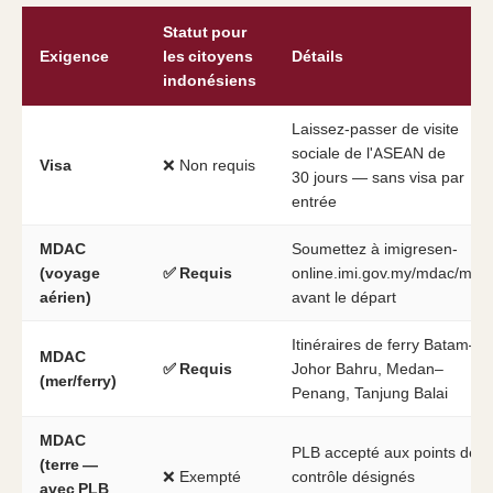
Statut pour
Exigence
les citoyens
Détails
indonésiens
Laissez-passer de visite
sociale de l'ASEAN de
Visa
❌ Non requis
30 jours — sans visa par
entrée
MDAC
Soumettez à imigresen-
(voyage
✅ Requis
online.imi.gov.my/mdac/main
aérien)
avant le départ
Itinéraires de ferry Batam–
MDAC
✅ Requis
Johor Bahru, Medan–
(mer/ferry)
Penang, Tanjung Balai
MDAC
PLB accepté aux points de
(terre —
❌ Exempté
contrôle désignés
avec PLB