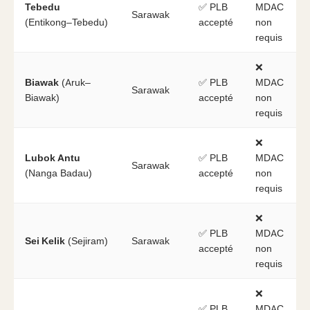
Tebedu
✅ PLB
MDAC
Sarawak
(Entikong–Tebedu)
accepté
non
requis
❌
Biawak
(Aruk–
✅ PLB
MDAC
Sarawak
Biawak)
accepté
non
requis
❌
Lubok Antu
✅ PLB
MDAC
Sarawak
(Nanga Badau)
accepté
non
requis
❌
✅ PLB
MDAC
Sei Kelik
(Sejiram)
Sarawak
accepté
non
requis
❌
✅ PLB
MDAC