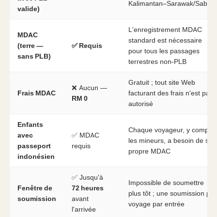
Kalimantan–Sarawak/Sabah
valide)
L'enregistrement MDAC
MDAC
standard est nécessaire
(terre —
✅ Requis
pour tous les passages
sans PLB)
terrestres non-PLB
Gratuit ; tout site Web
❌ Aucun —
Frais MDAC
facturant des frais n'est pas
RM 0
autorisé
Enfants
Chaque voyageur, y compris
avec
✅ MDAC
les mineurs, a besoin de son
passeport
requis
propre MDAC
indonésien
✅ Jusqu'à
Impossible de soumettre
Fenêtre de
72 heures
plus tôt ; une soumission par
soumission
avant
voyage par entrée
l'arrivée