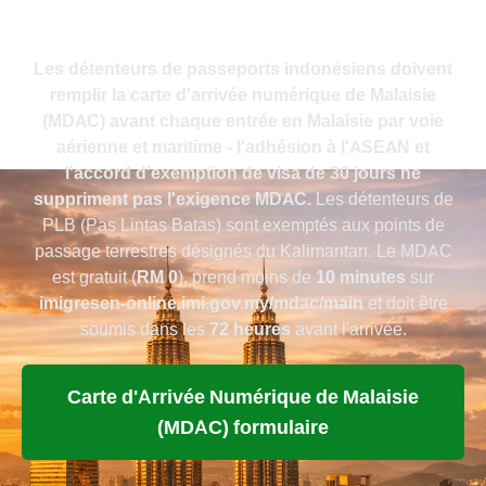
passeports indonésiens (2026)
Les détenteurs de passeports indonésiens doivent
remplir la carte d'arrivée numérique de Malaisie
(MDAC) avant chaque entrée en Malaisie par voie
aérienne et maritime - l'adhésion à l'ASEAN et
l'accord d'exemption de visa de 30 jours ne
suppriment pas l'exigence MDAC.
Les détenteurs de
PLB (Pas Lintas Batas) sont exemptés aux points de
passage terrestres désignés du Kalimantan. Le MDAC
est gratuit (
RM 0
), prend moins de
10 minutes
sur
imigresen-online.imi.gov.my/mdac/main
et doit être
soumis dans les
72 heures
avant l'arrivée.
Carte d'Arrivée Numérique de Malaisie
(MDAC) formulaire