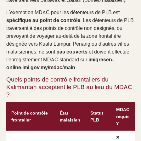
traversant vers Sarawak et Sabah (Bornéo malaisien).
L'exemption MDAC pour les détenteurs de PLB est
spécifique au point de contrôle
. Les détenteurs de PLB
traversant à des points de contrôle non désignés, ou
prévoyant de voyager au-delà de la zone frontalière
désignée vers Kuala Lumpur, Penang ou d'autres villes
malaisiennes, ne sont
pas couverts
et doivent effectuer
l'enregistrement MDAC standard sur
imigresen-
online.imi.gov.my/mdac/main
.
Quels points de contrôle frontaliers du
Kalimantan acceptent le PLB au lieu du MDAC
?
MDAC
Point de contrôle
État
Statut
requis
frontalier
malaisien
PLB
?
❌