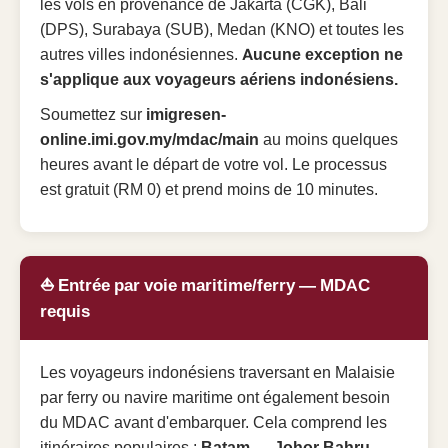
les vols en provenance de Jakarta (CGK), Bali
(DPS), Surabaya (SUB), Medan (KNO) et toutes les
autres villes indonésiennes.
Aucune exception ne
s'applique aux voyageurs aériens indonésiens.
Soumettez sur
imigresen-
online.imi.gov.my/mdac/main
au moins quelques
heures avant le départ de votre vol. Le processus
est gratuit (RM 0) et prend moins de 10 minutes.
⛵️ Entrée par voie maritime/ferry — MDAC
requis
Les voyageurs indonésiens traversant en Malaisie
par ferry ou navire maritime ont également besoin
du MDAC avant d'embarquer. Cela comprend les
itinéraires populaires :
Batam → Johor Bahru
,