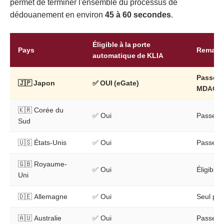
permet de terminer l'ensemble du processus de
dédouanement en environ
45 à 60 secondes
.
Éligible à la porte
Pays
Remarq
automatique de KLIA
Passepo
🇯🇵 Japon
✅
OUI (eGate)
MDAC r
🇰🇷 Corée du
✅ Oui
Passepor
Sud
🇺🇸 États-Unis
✅ Oui
Passepor
🇬🇧 Royaume-
✅ Oui
Éligible 
Uni
🇩🇪 Allemagne
✅ Oui
Seul pay
🇦🇺 Australie
✅ Oui
Passepor