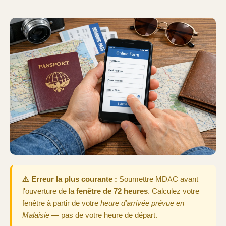
⚠️ Erreur la plus courante :
Soumettre MDAC avant
l'ouverture de la
fenêtre de 72 heures
. Calculez votre
fenêtre à partir de votre
heure d'arrivée prévue en
Malaisie
— pas de votre heure de départ.