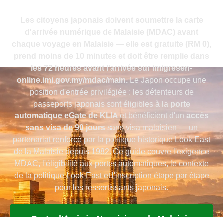
Les citoyens japonais doivent soumettre la carte
d'arrivée numérique de Malaisie (MDAC) avant
chaque voyage en Malaisie — elle est gratuite (
RM 0
),
prend moins de
10 minutes
et doit être remplie dans
les
72 heures
avant l'arrivée sur imigresen-
online.imi.gov.my/mdac/main.
Le Japon occupe une
position d'entrée privilégiée : les détenteurs de
passeports japonais sont éligibles à la
porte
automatique eGate de KLIA
et bénéficient d'un
accès
sans visa de 90 jours
sans visa malaisien — un
partenariat renforcé par la politique historique Look East
de la Malaisie depuis 1982. Ce guide couvre l'exigence
MDAC, l'éligibilité aux portes automatiques, le contexte
de la politique Look East et l'inscription étape par étape
pour les ressortissants japonais.
Carte d'Arrivée Numérique de Malaisie