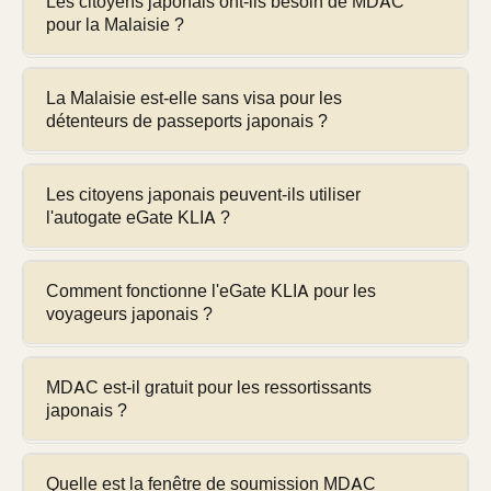
Les citoyens japonais ont-ils besoin de MDAC
pour la Malaisie ?
Oui — la carte d'arrivée numérique de Malaisie (MDAC)
est obligatoire pour tous les détenteurs de passeports
La Malaisie est-elle sans visa pour les
détenteurs de passeports japonais ?
japonais avant chaque voyage en Malaisie. Il n'y a pas
d'exemptions pour les citoyens japonais. Le MDAC est
Oui — le Japon a un accord bilatéral d'exemption de visa
requis depuis le
1er janvier 2024
et s'applique aux
avec la Malaisie. Les citoyens japonais reçoivent un
Les citoyens japonais peuvent-ils utiliser
entrées par voie aérienne, maritime et terrestre.
l'autogate eGate KLIA ?
Social Visit Pass
accordant jusqu'à
90 jours par entrée
sans visa requis pour le tourisme, les affaires ou le
Oui — les détenteurs de passeports japonais sont
transit. Cependant, MDAC est toujours obligatoire même
éligibles à l'eGate biométrique autogate KLIA à KLIA et
Comment fonctionne l'eGate KLIA pour les
sans exigence de visa.
voyageurs japonais ?
KLIA2. Les voyageurs japonais peuvent passer
l'immigration en moins de
60 secondes
— mais ils
À KLIA ou KLIA2, dirigez-vous vers la voie
eGate /
doivent avoir rempli MDAC avant leur arrivée pour
Autogate
MDAC est-il gratuit pour les ressortissants
. Placez votre passeport japonais biométrique
accéder à la voie eGate. Sans un code QR MDAC valide,
japonais ?
sur le lecteur, scannez votre code QR MDAC, puis
l'eGate ne vous traitera pas.
regardez la caméra pour la vérification biométrique
Oui — MDAC coûte
RM 0
(zéro) pour toutes les
faciale. La porte s'ouvre en environ
45 à 60 secondes
.
nationalités, y compris les citoyens japonais. Le portail
Quelle est la fenêtre de soumission MDAC