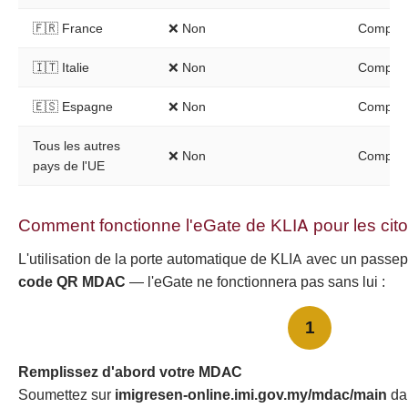
🇫🇷 France
❌ Non
Comptoir
🇮🇹 Italie
❌ Non
Comptoir
🇪🇸 Espagne
❌ Non
Comptoir
Tous les autres
❌ Non
Comptoir
pays de l'UE
Comment fonctionne l'eGate de KLIA pour les cit
L'utilisation de la porte automatique de KLIA avec un passep
code QR MDAC
— l'eGate ne fonctionnera pas sans lui :
1
Remplissez d'abord votre MDAC
Soumettez sur
imigresen-online.imi.gov.my/mdac/main
da