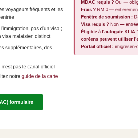
MDAC requis ?
Oui — oblig
s voyageurs fréquents et les
Frais ?
RM 0 — entièrement 
Fenêtre de soumission :
Da
 entrée
Visa requis ?
Non — entrée 
 l'immigration, pas d'un visa ;
Éligible à l'autogate KLIA 
 visa malaisien distinct
coréens peuvent utiliser l
Portail officiel :
imigresen-o
les supplémentaires, des
n'est pas le canal officiel
ltez notre
guide de la carte
AC) formulaire