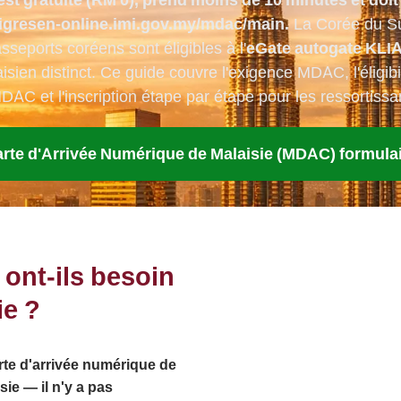
imigresen-online.imi.gov.my/mdac/main.
La Corée du Sud
sseports coréens sont éligibles à l'
eGate autogate KLI
sien distinct. Ce guide couvre l'exigence MDAC, l'éligibi
AC et l'inscription étape par étape pour les ressortissa
rte d'Arrivée Numérique de Malaisie (MDAC) formula
ont-ils besoin
ie ?
rte d'arrivée numérique de
ie — il n'y a pas