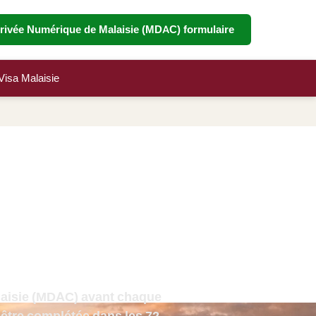
rrivée Numérique de Malaisie (MDAC) formulaire
Visa Malaisie
ie pour les
sans visa,
ption MDAC pour
d-coréens
alaisie (MDAC) avant chaque
 être complétée dans les
72