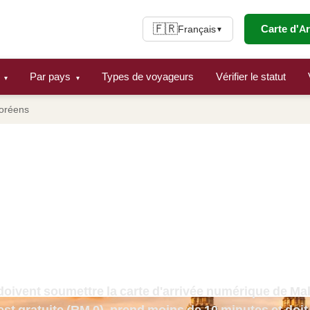
🇫🇷
Carte d'A
Français
▼
e
Par pays
Types de voyageurs
Vérifier le statut
▾
▾
coréens
rivée numérique de Malais
coréens (2026) : 90 jours 
l'autogate KLIA et inscri
nteurs de passeports su
oivent soumettre la carte d'arrivée numérique de M
st gratuite (
RM 0
), prend moins de
10 minutes
et doit