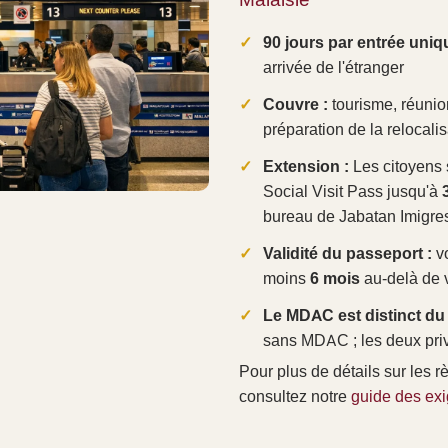
90 jours par entrée uniq
arrivée de l'étranger
Couvre :
tourisme, réunions
préparation de la relocalis
Extension :
Les citoyens 
Social Visit Pass jusqu'à
bureau de Jabatan Imigre
Validité du passeport :
vo
moins
6 mois
au-delà de v
Le MDAC est distinct du 
sans MDAC ; les deux pri
Pour plus de détails sur les r
consultez notre
guide des exi