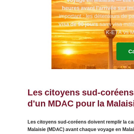
heures
avant l'arrivée sur 
important : les détenteurs de pa
visa de 90 jours
sans visa malai
K-ETA vs MD
Ca
Les citoyens sud-coréens 
d'un MDAC pour la Malais
Les citoyens sud-coréens doivent remplir la ca
Malaisie (MDAC) avant chaque voyage en Malais