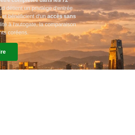
 détient un privilège d'entrée
A
et bénéficient d'un
accès sans
lité à l'autogate, la comparaison
nts coréens.
ire