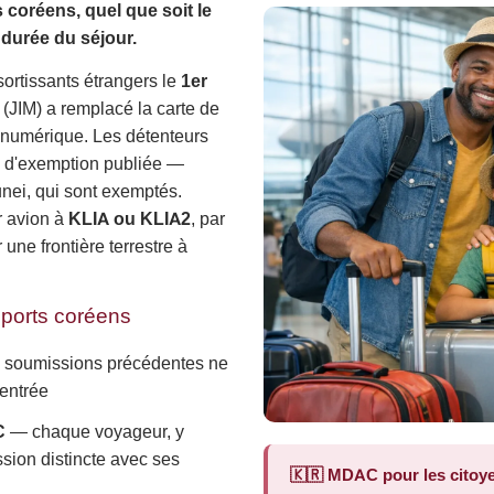
coréens, quel que soit le
 durée du séjour.
ortissants étrangers le
1er
(JIM) a remplacé la carte de
numérique. Les détenteurs
e d'exemption publiée —
nei, qui sont exemptés.
r avion à
KLIA ou KLIA2
, par
une frontière terrestre à
eports coréens
 soumissions précédentes ne
 entrée
C
— chaque voyageur, y
sion distincte avec ses
🇰🇷 MDAC pour les citoy