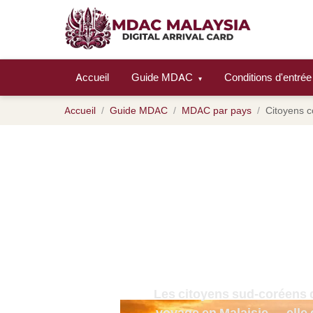
Accueil
Guide MDAC
Conditions d'entré
▾
Accueil
Guide MDAC
MDAC par pays
Citoyens 
Carte d'ar
citoyens 
éligibilité à 
les déte
Les citoyens sud-coréens d
voyage en Malaisie — elle e