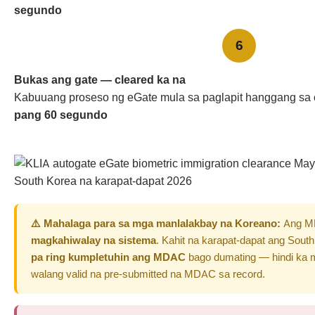
segundo
6
Bukas ang gate — cleared ka na
Kabuuang proseso ng eGate mula sa paglapit hanggang sa 
pang 60 segundo
⚠️ Mahalaga para sa mga manlalakbay na Koreano:
Ang MD
magkahiwalay na sistema
. Kahit na karapat-dapat ang Sout
pa ring kumpletuhin ang MDAC
bago dumating — hindi ka 
walang valid na pre-submitted na MDAC sa record.