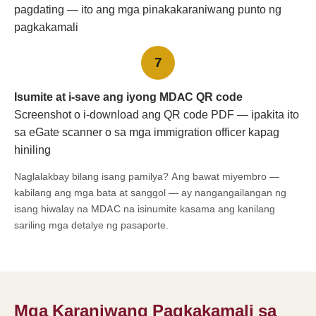
pagdating — ito ang mga pinakakaraniwang punto ng
pagkakamali
7
Isumite at i-save ang iyong MDAC QR code
Screenshot o i-download ang QR code PDF — ipakita ito
sa eGate scanner o sa mga immigration officer kapag
hiniling
Naglalakbay bilang isang pamilya? Ang bawat miyembro —
kabilang ang mga bata at sanggol — ay nangangailangan ng
isang hiwalay na MDAC na isinumite kasama ang kanilang
sariling mga detalye ng pasaporte.
Mga Karaniwang Pagkakamali sa