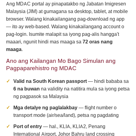
Ang MDAC portal ay pinapatakbo ng Jabatan Imigresen
Malaysia (JIM) at gumagana sa desktop, tablet, at mobile
browser. Walang kinakailangang pag-download ng app
— ito ay web-based. Walang kinakailangang account o
pag-login. Isumite malapit sa iyong pag-alis hangga't
maaari, ngunit hindi mas maaga sa
72 oras nang
maaga
.
Ano ang Kailangan Mo Bago Simulan ang
Pagpaparehistro ng MDAC
Valid na South Korean passport
— hindi bababa sa
6 na buwan
na validity na natitira mula sa iyong petsa
ng pagpasok sa Malaysia
Mga detalye ng paglalakbay
— flight number o
transport mode (air/sea/land), petsa ng pagdating
Port of entry
— hal., KLIA, KLIA2, Penang
International Airport, Johor Bahru land crossing