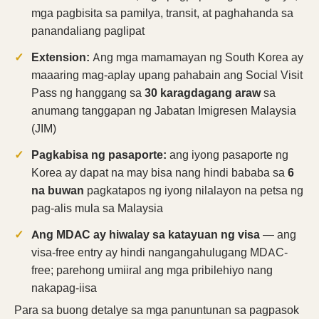
mga pagbisita sa pamilya, transit, at paghahanda sa
panandaliang paglipat
Extension:
Ang mga mamamayan ng South Korea ay
maaaring mag-aplay upang pahabain ang Social Visit
Pass ng hanggang sa
30 karagdagang araw
sa
anumang tanggapan ng Jabatan Imigresen Malaysia
(JIM)
Pagkabisa ng pasaporte:
ang iyong pasaporte ng
Korea ay dapat na may bisa nang hindi bababa sa
6
na buwan
pagkatapos ng iyong nilalayon na petsa ng
pag-alis mula sa Malaysia
Ang MDAC ay hiwalay sa katayuan ng visa
— ang
visa-free entry ay hindi nangangahulugang MDAC-
free; parehong umiiral ang mga pribilehiyo nang
nakapag-iisa
Para sa buong detalye sa mga panuntunan sa pagpasok