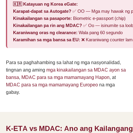
🇰🇷 Katayuan ng Korea eGate:
Karapat-dapat sa Autogate?
✅ OO — Mga may hawak ng pa
Kinakailangan sa pasaporte:
Biometric e-passport (chip)
Kinakailangan pa rin ang MDAC?
✅ Oo — isinumite sa loob
Karaniwang oras ng clearance:
Wala pang 60 segundo
Karamihan sa mga bansa sa EU:
❌ Karaniwang counter la
Para sa paghahambing sa lahat ng mga nasyonalidad,
tingnan ang aming
mga kinakailangan sa MDAC ayon sa
bansa
,
MDAC para sa mga mamamayang Hapon
, at
MDAC para sa mga mamamayang Europeo
na mga
gabay.
K-ETA vs MDAC: Ano ang Kailangan