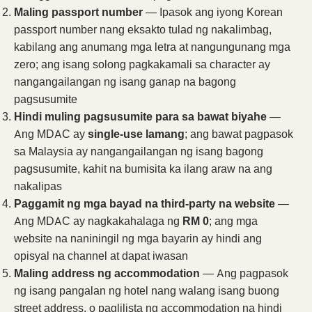
Maling passport number
— Ipasok ang iyong Korean
passport number nang eksakto tulad ng nakalimbag,
kabilang ang anumang mga letra at nangungunang mga
zero; ang isang solong pagkakamali sa character ay
nangangailangan ng isang ganap na bagong
pagsusumite
Hindi muling pagsusumite para sa bawat biyahe
—
Ang MDAC ay
single-use lamang
; ang bawat pagpasok
sa Malaysia ay nangangailangan ng isang bagong
pagsusumite, kahit na bumisita ka ilang araw na ang
nakalipas
Paggamit ng mga bayad na third-party na website
—
Ang MDAC ay nagkakahalaga ng
RM 0
; ang mga
website na naniningil ng mga bayarin ay hindi ang
opisyal na channel at dapat iwasan
Maling address ng accommodation
— Ang pagpasok
ng isang pangalan ng hotel nang walang isang buong
street address, o paglilista ng accommodation na hindi