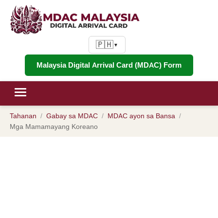
🇵🇭
▼
Malaysia Digital Arrival Card (MDAC) Form
Tahanan
Gabay sa MDAC
MDAC ayon sa Bansa
Malaysia Digital Arrival Card para
Mga Mamamayang Koreano
sa mga Mamamayang Koreano
(2026): Visa-Free na 90 Araw,
Pagiging Karapat-dapat sa KLIA
Autogate at MDAC Registration
para sa mga May Hawak ng
Pasaporte ng South Korea