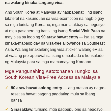
na walang kinakailangang visa.
Ang South Korea at Malaysia ay nagpapanatili ng isang
bilateral na kasunduan sa visa-exemption na nagbibigay
sa mga turistang Koreano, mga manlalakbay sa negosyo,
at mga pasahero ng transit ng isang
Social Visit Pass
na
may bisa sa loob ng
90 araw bawat entry
— isa sa mga
pinaka-mapagbigay na visa-free allowance sa Southeast
Asia. Walang kinakailangang visa sticker, walang eVisa,
at walang pre-approval sa isang embahada o konsulado
ng Malaysia para sa mga mamamayang Koreano.
Mga Pangunahing Katotohanan Tungkol sa
South Korean Visa-Free Access sa Malaysia
90 araw bawat solong entry
— ang orasan ay nagre-
reset sa bawat bagong pagdating mula sa ibang
bansa
Sinasaklaw:
turismo, mga pagpupulong sa negosyo,