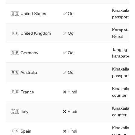
Kinakailang
🇺🇸 United States
✅ Oo
passport
Karapat-da
🇬🇧 United Kingdom
✅ Oo
Brexit
Tanging ba
🇩🇪 Germany
✅ Oo
karapat-dap
Kinakailang
🇦🇺 Australia
✅ Oo
passport
Kinakailan
🇫🇷 France
❌ Hindi
counter
Kinakailan
🇮🇹 Italy
❌ Hindi
counter
Kinakailan
🇪🇸 Spain
❌ Hindi
counter