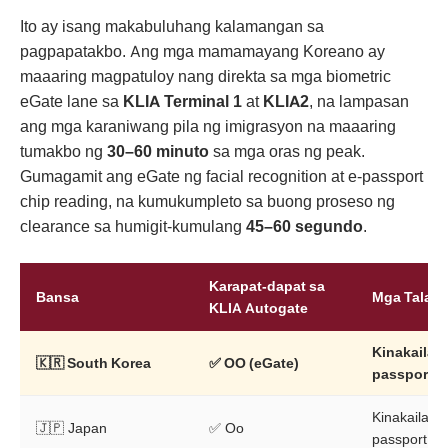
Ito ay isang makabuluhang kalamangan sa
pagpapatakbo. Ang mga mamamayang Koreano ay
maaaring magpatuloy nang direkta sa mga biometric
eGate lane sa
KLIA Terminal 1
at
KLIA2
, na lampasan
ang mga karaniwang pila ng imigrasyon na maaaring
tumakbo ng
30–60 minuto
sa mga oras ng peak.
Gumagamit ang eGate ng facial recognition at e-passport
chip reading, na kumukumpleto sa buong proseso ng
clearance sa humigit-kumulang
45–60 segundo
.
Karapat-dapat sa
Bansa
Mga Tala
KLIA Autogate
Kinakailan
🇰🇷 South Korea
✅
OO (eGate)
passport 
Kinakailang
🇯🇵 Japan
✅ Oo
passport