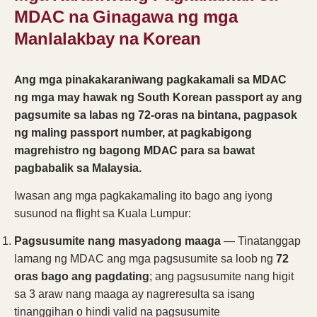
MDAC na Ginagawa ng mga
Manlalakbay na Korean
Ang mga pinakakaraniwang pagkakamali sa MDAC
ng mga may hawak ng South Korean passport ay ang
pagsumite sa labas ng 72-oras na bintana, pagpasok
ng maling passport number, at pagkabigong
magrehistro ng bagong MDAC para sa bawat
pagbabalik sa Malaysia.
Iwasan ang mga pagkakamaling ito bago ang iyong
susunod na flight sa Kuala Lumpur:
Pagsusumite nang masyadong maaga
— Tinatanggap
lamang ng MDAC ang mga pagsusumite sa loob ng
72
oras bago ang pagdating
; ang pagsusumite nang higit
sa 3 araw nang maaga ay nagreresulta sa isang
tinanggihan o hindi valid na pagsusumite