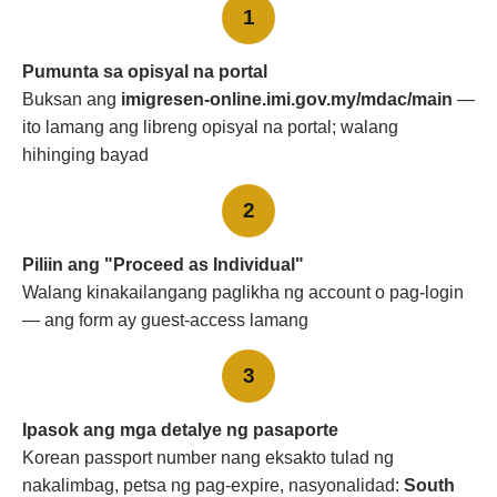
1
Pumunta sa opisyal na portal
Buksan ang
imigresen-online.imi.gov.my/mdac/main
—
ito lamang ang libreng opisyal na portal; walang
hihinging bayad
2
Piliin ang "Proceed as Individual"
Walang kinakailangang paglikha ng account o pag-login
— ang form ay guest-access lamang
3
Ipasok ang mga detalye ng pasaporte
Korean passport number nang eksakto tulad ng
nakalimbag, petsa ng pag-expire, nasyonalidad:
South