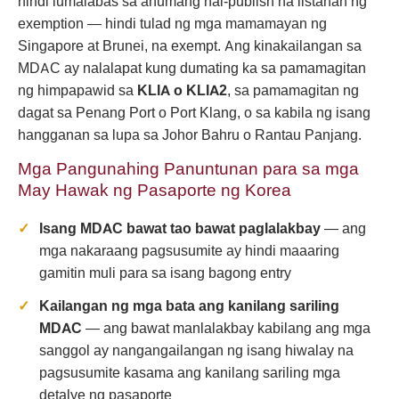
hindi lumalabas sa anumang nai-publish na listahan ng
exemption — hindi tulad ng mga mamamayan ng
Singapore at Brunei, na exempt. Ang kinakailangan sa
MDAC ay nalalapat kung dumating ka sa pamamagitan
ng himpapawid sa
KLIA o KLIA2
, sa pamamagitan ng
dagat sa Penang Port o Port Klang, o sa kabila ng isang
hangganan sa lupa sa Johor Bahru o Rantau Panjang.
Mga Pangunahing Panuntunan para sa mga
May Hawak ng Pasaporte ng Korea
Isang MDAC bawat tao bawat paglalakbay
— ang
mga nakaraang pagsusumite ay hindi maaaring
gamitin muli para sa isang bagong entry
Kailangan ng mga bata ang kanilang sariling
MDAC
— ang bawat manlalakbay kabilang ang mga
sanggol ay nangangailangan ng isang hiwalay na
pagsusumite kasama ang kanilang sariling mga
detalye ng pasaporte