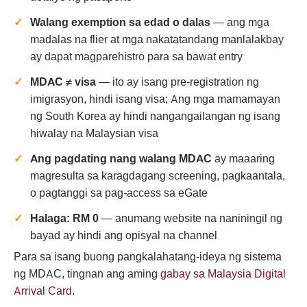
Walang exemption sa edad o dalas
— ang mga
madalas na flier at mga nakatatandang manlalakbay
ay dapat magparehistro para sa bawat entry
MDAC ≠ visa
— ito ay isang pre-registration ng
imigrasyon, hindi isang visa; Ang mga mamamayan
ng South Korea ay hindi nangangailangan ng isang
hiwalay na Malaysian visa
Ang pagdating nang walang MDAC
ay maaaring
magresulta sa karagdagang screening, pagkaantala,
o pagtanggi sa pag-access sa eGate
Halaga: RM 0
— anumang website na naniningil ng
bayad ay hindi ang opisyal na channel
Para sa isang buong pangkalahatang-ideya ng sistema
ng MDAC, tingnan ang aming
gabay sa Malaysia Digital
Arrival Card
.