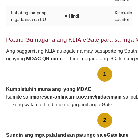
Lahat ng iba pang
Kinakailan
❌ Hindi
mga bansa sa EU
counter
Paano Gumagana ang KLIA eGate para sa mga
Ang paggamit ng KLIA autogate na may pasaporte ng South
ng iyong
MDAC QR code
— hindi gagana ang eGate nang wa
1
Kumpletuhin muna ang iyong MDAC
Isumite sa
imigresen-online.imi.gov.my/mdac/main
sa loo
— kung wala ito, hindi mo magagamit ang eGate
2
Sundin ang mga palatandaan patungo sa eGate lane