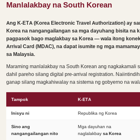
Manlalakbay na South Korean
Ang K-ETA (Korea Electronic Travel Authorization) ay sa
Korea na nangangailangan sa mga dayuhang bisita na k
pagpasok bago maglakbay sa Korea — wala itong koneks
Arrival Card (MDAC), na dapat isumite ng mga mamam
sa Malaysia.
Maraming manlalakbay na South Korean ang nagkakamali s
dahil pareho silang digital pre-arrival registration. Naiintin
ganap silang magkahiwalay na sistema ng gobyerno na wala
Tampok
K-ETA
Inisyu ni
Republika ng Korea
Sino ang
Mga dayuhan na
nangangailangan nito
naglalakbay
sa Korea