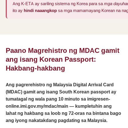
Ang K-ETA ay sariling sistema ng Korea para sa
mga dayuha
ito ay
hindi naaangkop
sa mga mamamayang Korean na nagla
Paano Magrehistro ng MDAC gamit
ang isang Korean Passport:
Hakbang-hakbang
Ang pagrerehistro ng Malaysia Digital Arrival Card
(MDAC) gamit ang isang South Korean passport ay
tumatagal ng wala pang 10 minuto sa imigresen-
online.imi.gov.my/mdac/main — kumpletuhin ang
lahat ng hakbang sa loob ng 72-oras na bintana bago
ang iyong nakatakdang pagdating sa Malaysia.