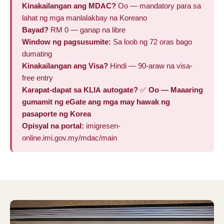
Kinakailangan ang MDAC?
Oo — mandatory para sa
lahat ng mga manlalakbay na Koreano
Bayad?
RM 0 — ganap na libre
Window ng pagsusumite:
Sa loob ng 72 oras bago
dumating
Kinakailangan ang Visa?
Hindi — 90-araw na visa-
free entry
Karapat-dapat sa KLIA autogate?
✅
Oo — Maaaring
gumamit ng eGate ang mga may hawak ng
pasaporte ng Korea
Opisyal na portal:
imigresen-
online.imi.gov.my/mdac/main