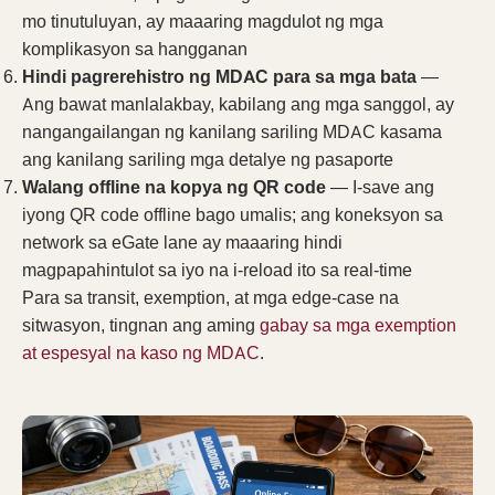
mo tinutuluyan, ay maaaring magdulot ng mga
komplikasyon sa hangganan
Hindi pagrerehistro ng MDAC para sa mga bata
—
Ang bawat manlalakbay, kabilang ang mga sanggol, ay
nangangailangan ng kanilang sariling MDAC kasama
ang kanilang sariling mga detalye ng pasaporte
Walang offline na kopya ng QR code
— I-save ang
iyong QR code offline bago umalis; ang koneksyon sa
network sa eGate lane ay maaaring hindi
magpapahintulot sa iyo na i-reload ito sa real-time
Para sa transit, exemption, at mga edge-case na
sitwasyon, tingnan ang aming
gabay sa mga exemption
at espesyal na kaso ng MDAC
.