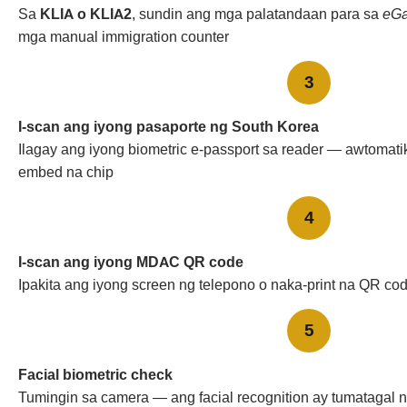
Sa
KLIA o KLIA2
, sundin ang mga palatandaan para sa
eGa
mga manual immigration counter
3
I-scan ang iyong pasaporte ng South Korea
Ilagay ang iyong biometric e-passport sa reader — awtomat
embed na chip
4
I-scan ang iyong MDAC QR code
Ipakita ang iyong screen ng telepono o naka-print na QR co
5
Facial biometric check
Tumingin sa camera — ang facial recognition ay tumatagal