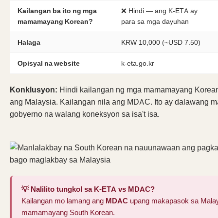
Kailangan ba ito ng mga
❌ Hindi — ang K-ETA ay
mamamayang Korean?
para sa mga dayuhan
Halaga
KRW 10,000 (~USD 7.50)
Opisyal na website
k-eta.go.kr
Konklusyon:
Hindi kailangan ng mga mamamayang Korean 
ang Malaysia. Kailangan nila ang MDAC. Ito ay dalawang 
gobyerno na walang koneksyon sa isa't isa.
💡 Nalilito tungkol sa K-ETA vs MDAC?
Kailangan mo lamang ang
MDAC
upang makapasok sa Malays
mamamayang South Korean.