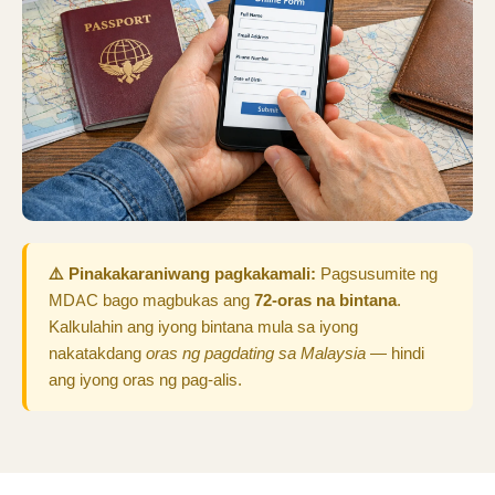
⚠️ Pinakakaraniwang pagkakamali:
Pagsusumite ng
MDAC bago magbukas ang
72-oras na bintana
.
Kalkulahin ang iyong bintana mula sa iyong
nakatakdang
oras ng pagdating sa Malaysia
— hindi
ang iyong oras ng pag-alis.