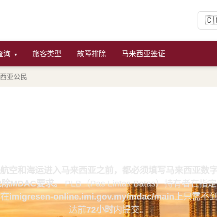
🇨
查询
旅客类型
故障排除
马来西亚签证
▾
西亚公民
民的MDAC：印度尼西亚护
亚数字入境卡指南 (2026)
航空和海运进入马来西亚之前，都必须填写马来西亚数字入境
除MDAC要求。
PLB（Pas Lintas Batas）持
，在
imigresen-online.imi.gov.my/mdac/main
上只需不
达前
72小时
内提交。