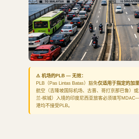
⚠️ 机场的PLB — 无效：
PLB（Pas Lintas Batas）豁免
仅适用于指定的加
航空（吉隆坡国际机场、古晋、哥打京那巴鲁）或
兰-槟城）入境的印度尼西亚旅客必须填写MDAC
港均不接受PLB。