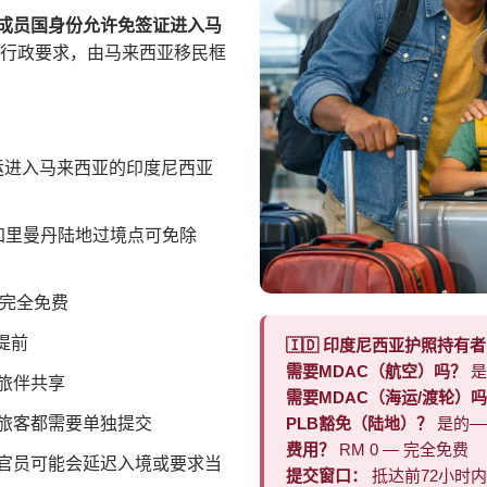
成员国身份允许免签证进入马
行政要求，由马来西亚移民框
运进入马来西亚的印度尼西亚
加里曼丹陆地过境点可免除
C完全免费
提前
🇮🇩 印度尼西亚护照持有者
需要MDAC（航空）吗？
是
旅伴共享
需要MDAC（海运/渡轮）
旅客都需要单独提交
PLB豁免（陆地）？
是的—
费用？
RM 0 — 完全免费
；官员可能会延迟入境或要求当
提交窗口：
抵达前72小时内