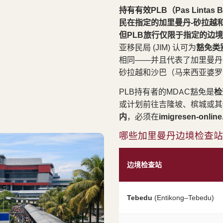
持有有效PLB（Pas Linta
民在指定的加里曼丹-砂拉越
但PLB旅行仅限于指定的边
亚移民局 (JIM) 认可为
豁免类
相同——并且代表了加里曼丹
砂拉越和沙巴（马来西亚婆罗
PLB持有者的MDAC豁免是
检
或计划前往吉隆坡、槟城或其
内
，必须在
imigresen-onlin
哪些加里曼丹边境检查站接
边境检查站
Tebedu
(Entikong–Tebedu)