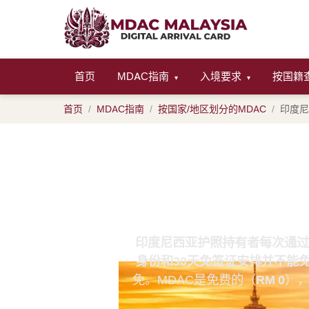
首页
MDAC指南
入境要求
按国籍
▾
▾
首页
MDAC指南
按国家/地区划分的MDAC
印度尼
印度尼西亚公
印度尼西亚护照持有者每次通过
身份和30天免签证安排并不能免
免。MDAC是免费的（
RM 0
）