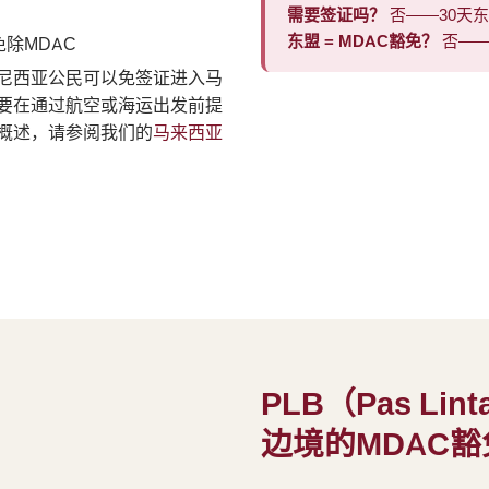
需要签证吗？
否——30天
东盟 = MDAC豁免？
否——
除MDAC
度尼西亚公民可以免签证进入马
要在通过航空或海运出发前提
整概述，请参阅我们的
马来西亚
PLB（Pas Li
边境的MDAC豁