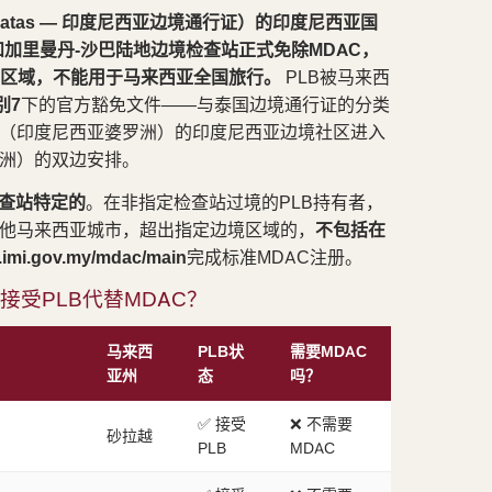
s Batas — 印度尼西亚边境通行证）的印度尼西亚国
和加里曼丹-沙巴陆地边境检查站正式免除MDAC，
境区域，不能用于马来西亚全国旅行。
PLB被马来西
别7
下的官方豁免文件——与泰国边境通行证的分类
（印度尼西亚婆罗洲）的印度尼西亚边境社区进入
洲）的双边安排。
查站特定的
。在非指定检查站过境的PLB持有者，
他马来西亚城市，超出指定边境区域的，
不包括在
e.imi.gov.my/mdac/main
完成标准MDAC注册。
受PLB代替MDAC？
马来西
PLB状
需要MDAC
亚州
态
吗？
✅ 接受
❌ 不需要
砂拉越
PLB
MDAC