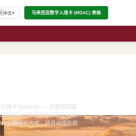
🇳
马来西亚数字入境卡 (MDAC) 表格
中文
▼
照持有者马来西
卡 (MDAC)——东盟成员国
有者在指定的加里曼丹陆地过境点可获得豁
到
10分钟
即可完成，并且必须在抵