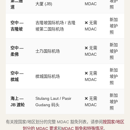
第二通
坡护
大厦 (JB)
MDAC
道
照
新加
空中 —
吉隆坡国际机场 / 吉隆
❌ 无需
坡护
吉隆坡
坡第二国际机场
MDAC
照
新加
空中 —
❌ 无需
士乃国际机场
坡护
柔佛
MDAC
照
新加
空中 —
❌ 无需
槟城国际机场
坡护
槟城
MDAC
照
新加
海上 —
Stulang Laut / Pasir
❌ 无需
坡护
JB 渡轮
Gudang 码头
MDAC
照
有关按国家/地区划分的完整 MDAC 豁免列表，请参阅
按国家/地区
划分的 MDAC 要求
和
MDAC 豁免和特殊情况
。