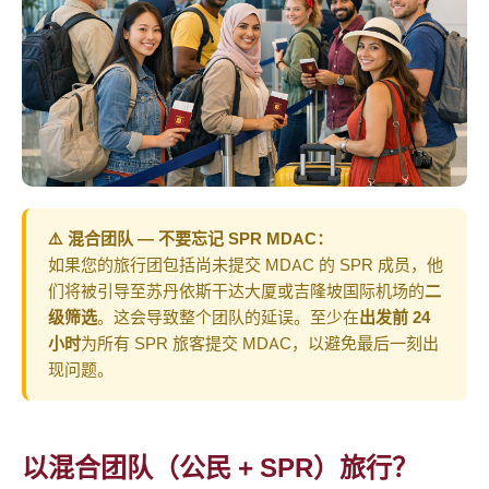
⚠️ 混合团队 — 不要忘记 SPR MDAC：
如果您的旅行团包括尚未提交 MDAC 的 SPR 成员，他
们将被引导至苏丹依斯干达大厦或吉隆坡国际机场的
二
级筛选
。这会导致整个团队的延误。至少在
出发前 24
小时
为所有 SPR 旅客提交 MDAC，以避免最后一刻出
现问题。
以混合团队（公民 + SPR）旅行？