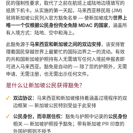
民的强制性要求，取代了之前在航班上或陆地边境填写的
纸质下机卡。从实施的第一天起，马来西亚移民局 (JIM)
就将新加坡公民列入官方豁免名单 — 使新加坡成为
世界上
唯一一个仅根据公民身份完全免除 MDAC 的国家
，涵盖所
有入境方式：陆地、空中和海上。
此豁免源于
马来西亚和新加坡之间的双边安排
，该安排管
理着国民穿越世界上最繁忙的国际边界之一的流动。有效
的共和国新加坡护照持有人无需填写任何入境前申报表即
可进入马来西亚。豁免是自动的 — 除了您的护照外，无需
申请、无需注册，也无需出示任何文件。
是什么让新加坡公民获得豁免？
双边协议：
马来西亚和新加坡维持着涵盖过境程序的双
边框架 — 新加坡公民特别受益于此安排
公民身份，而非居住权：
豁免与护照中记录的
公民身份
相关 — 新加坡护照授予豁免；带有新加坡 PR 印章的
外国护照则不授予