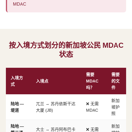
MDAC
按入境方式划分的新加坡公民 MDAC
状态
需要
需要
入境方
入境点
MDAC
的文
式
吗？
件
新加
陆地 —
兀兰 → 苏丹依斯干达
❌ 无需
坡护
堤道
大厦 (JB)
MDAC
照
陆地 —
新加
大士 → 苏丹阿布巴卡
❌ 无需