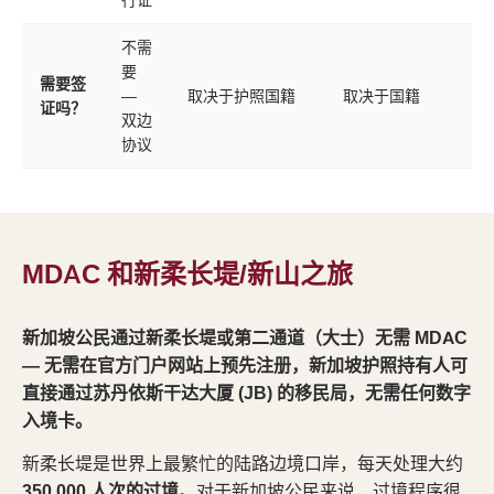
行证
不需
要
需要签
—
取决于护照国籍
取决于国籍
证吗？
双边
协议
MDAC 和新柔长堤/新山之旅
新加坡公民通过新柔长堤或第二通道（大士）无需 MDAC
— 无需在官方门户网站上预先注册，新加坡护照持有人可
直接通过苏丹依斯干达大厦 (JB) 的移民局，无需任何数字
入境卡。
新柔长堤是世界上最繁忙的陆路边境口岸，每天处理大约
350,000 人次的过境
。对于新加坡公民来说，过境程序很