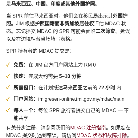
是
马来西亚、中国、印度或其他外国护照
。
当 SPR 前往马来西亚时，他们会在移民局出示其
外国护
照
。JIM 根据
护照国籍而非新加坡居住权
评估 MDAC 状
态。忘记提交 MDAC 的 SPR 可能会面临
二次筛查
、延误
以及在边境柜台当场填写表格。
SPR 持有者的 MDAC 提交是：
免费：
在 JIM 官方门户网站上为 RM 0
快速：
完成大约需要
5–10 分钟
所需窗口：
在计划抵达马来西亚之前的
72 小时
内
门户网站：
imigresen-online.imi.gov.my/mdac/main
每人一个：
每位 SPR 旅行者提交自己的 MDAC — 不
能共享
有关分步注册，请参阅我们的
MDAC 注册指南
。如果您在
MDAC 提交时遇到错误，请访问
MDAC 状态和故障排除
。