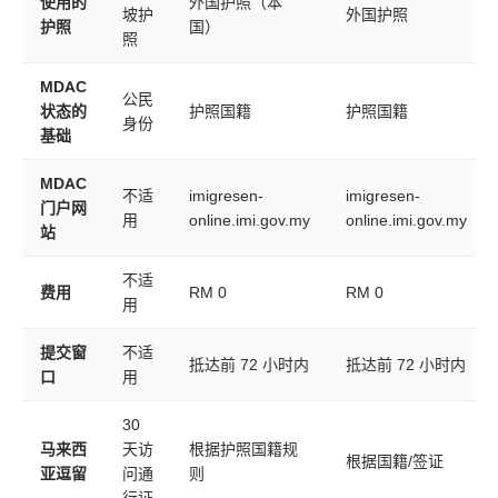
使用的
外国护照（本
坡护
外国护照
护照
国）
照
MDAC
公民
状态的
护照国籍
护照国籍
身份
基础
MDAC
不适
imigresen-
imigresen-
门户网
用
online.imi.gov.my
online.imi.gov.my
站
不适
费用
RM 0
RM 0
用
提交窗
不适
抵达前 72 小时内
抵达前 72 小时内
口
用
30
马来西
天访
根据护照国籍规
根据国籍/签证
亚逗留
问通
则