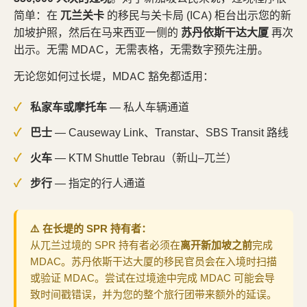
简单：在
兀兰关卡
的移民与关卡局 (ICA) 柜台出示您的新
加坡护照，然后在马来西亚一侧的
苏丹依斯干达大厦
再次
出示。无需 MDAC，无需表格，无需数字预先注册。
无论您如何过长堤，MDAC 豁免都适用：
私家车或摩托车
— 私人车辆通道
巴士
— Causeway Link、Transtar、SBS Transit 路线
火车
— KTM Shuttle Tebrau（新山–兀兰）
步行
— 指定的行人通道
⚠️ 在长堤的 SPR 持有者：
从兀兰过境的 SPR 持有者必须在
离开新加坡之前
完成
MDAC。苏丹依斯干达大厦的移民官员会在入境时扫描
或验证 MDAC。尝试在过境途中完成 MDAC 可能会导
致时间戳错误，并为您的整个旅行团带来额外的延误。