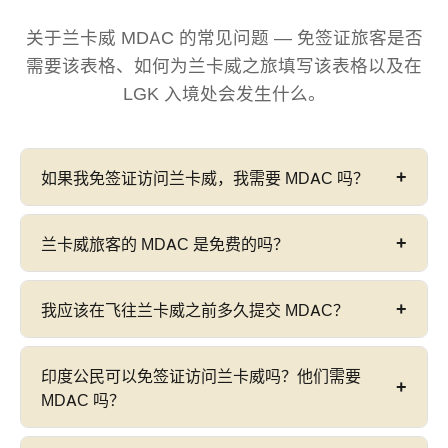
关于兰卡威 MDAC 的常见问题 — 免签证旅客是否
需要该表格、如何为兰卡威之旅填写该表格以及在
LGK 入境处会发生什么。
如果我免签证访问兰卡威，我需要 MDAC 吗？
是的。
所有进入马来西亚的外国公民都必须持有
兰卡威旅客的 MDAC 是免费的吗？
MDAC
，包括那些有资格参加兰卡威免签证计划的
人。在飞行前在
imigresen-
是的 — MDAC 的费用为
RM 0（完全免费）
。任何
我应该在飞往兰卡威之前多久提交 MDAC？
online.imi.gov.my/mdac/main
提交 MDAC。免签
收取 MDAC 提交费用的网站都是第三方服务，而不
证身份仅取消签证要求 — 它不会免除您的 MDAC。
是马来西亚移民局的官方门户网站。始终只使用
在您抵达日期之前的
3 天内
提交 — 不得早于 72 小
印度公民可以免签证访问兰卡威吗？他们需要
imigresen-online.imi.gov.my/mdac/main
。
时，并且最好提前至少
24 小时
。您也可以在抵达当
MDAC 吗？
天提交，但建议提前提交，因为机场 WiFi 可能不可
靠。有关完整详细信息，请参阅我们的
强制性规则