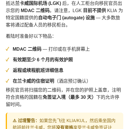
抵达
兰卡威国际机场 (LGK)
后，在人工柜台向移民官员出
示您的
MDAC 二维码
。请注意，LGK
目前不提供
KLIA 为
特定国籍提供的
自动电子门 (autogate) 设施
— 大多数旅
客将通过配备人员的移民柜台。
着陆时准备好以下物品：
MDAC 二维码
— 打印或在手机屏幕上
有效期至少 6 个月的有效护照
返程或续程航班详细信息
在兰卡威的住宿证明
（酒店预订确认）
移民官员将扫描您的二维码，并在您的护照上盖章，注明
符合资格的国籍在
免签证入境（最多 30 天）
下的允许停
留时间。
⚠️ 过境警告：
如果您先飞往 KLIA/KUL，然后乘坐国内
航班前往兰卡威，您将
没有资格
享受兰卡威免签证计