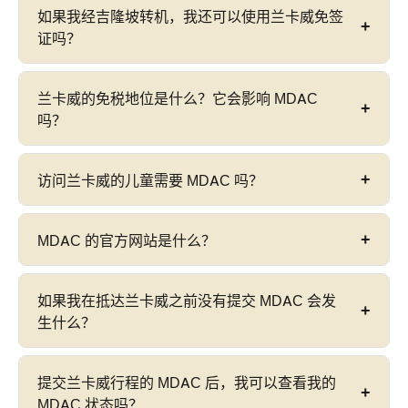
印度护照持有人可以免签证乘坐
从印度直飞 LGK 的
如果我经吉隆坡转机，我还可以使用兰卡威免签
和时间安排指南
。
航班
访问兰卡威，最长可停留
30 天
。免签证计划适
证吗？
用，但仍必须提交 MDAC — 在出发前通过
imigresen-online.imi.gov.my/mdac/main
提交。
不可以。
兰卡威免签证计划要求
直飞兰卡威国际机
兰卡威的免税地位是什么？它会影响 MDAC
有关印度旅客的更多信息，请参阅我们的
按国家/地
场 (LGK) 的国际航班
。如果您经吉隆坡国际机场
吗？
区划分的 MDAC 要求
。
(KUL) 转机并乘坐国内航班，您的免签证资格将
无
效
，并且适用标准的马来西亚签证要求 — 您需要有
自
1987 年以来，兰卡威一直是一个免税自由港
，这
访问兰卡威的儿童需要 MDAC 吗？
效的马来西亚签证才能入境。
意味着某些商品（酒精、巧克力、选定的电子产
品）可以以降低或零关税购买。这种免税地位
与
是的。
所有进入马来西亚的外国公民 — 包括儿童
—
MDAC 的官方网站是什么？
MDAC 完全分开
— 所有访客仍然需要提交马来西亚
都需要 MDAC。每位旅客都需要提交自己的
数字入境卡，无论是否有免税购物计划。
MDAC；
没有家庭团体 MDAC
。代表儿童提交时，
唯一的官方 MDAC 门户网站
是
imigresen-
如果我在抵达兰卡威之前没有提交 MDAC 会发
请使用儿童的护照详细信息。有关儿童 MDAC 说
online.imi.gov.my/mdac/main
— 由 Jabatan
生什么？
明，请参阅我们的
MDAC 表格确认指南
。
Imigresen Malaysia (JIM) 运营。避免任何收取
MDAC 提交费用的第三方网站。有关
官方 MDAC 网
未能在抵达前提交 MDAC 可能会导致
入境延误
，在
提交兰卡威行程的 MDAC 后，我可以查看我的
站和二维码流程
的更多信息，请参阅我们的专门指
某些情况下，
拒绝入境
。自
2024 年 1 月 1 日
起，
MDAC 状态吗？