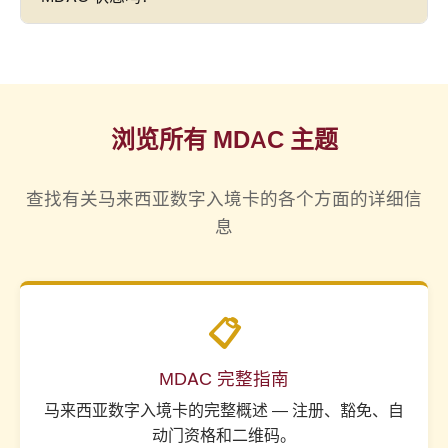
南。
MDAC 是一项强制性入境要求 — 而不是可选的。移
民官员可能会要求您在使用机场 WiFi 的情况下在现
是的 — 您可以使用您的护照号码和旅行日期在同一
场填写 MDAC，然后才允许入境。有关所有后果，
门户网站
imigresen-
请参阅
MDAC 强制性规则和时间安排
。
online.imi.gov.my/mdac/main
上验证您的 MDAC
提交。如需解决提交问题方面的帮助，请访问我们
浏览所有 MDAC 主题
的
MDAC 状态和故障排除指南
。
查找有关马来西亚数字入境卡的各个方面的详细信
息
📋
MDAC 完整指南
马来西亚数字入境卡的完整概述 — 注册、豁免、自
动门资格和二维码。