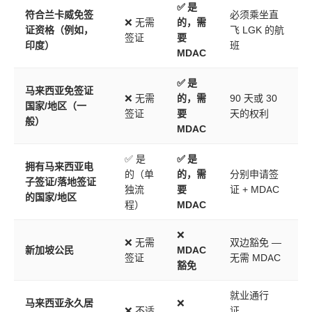
✅ 是
符合兰卡威免签
必须乘坐直
❌ 无需
的，需
证资格（例如，
飞 LGK 的航
签证
要
印度）
班
MDAC
✅ 是
马来西亚免签证
❌ 无需
的，需
90 天或 30
国家/地区（一
签证
要
天的权利
般）
MDAC
✅ 是
✅ 是
拥有马来西亚电
的（单
的，需
分别申请签
子签证/落地签证
独流
要
证 + MDAC
的国家/地区
程）
MDAC
❌
❌ 无需
双边豁免 —
新加坡公民
MDAC
签证
无需 MDAC
豁免
就业通行
马来西亚永久居
❌
❌ 不适
证、