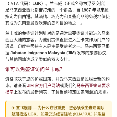
（IATA 代码：
LGK
）。兰卡威（正式名称为浮罗交怡）
是马来西亚西北部
吉打州
的一个群岛，自
1987 年以来
被
指定为
自由港
。其酒精、巧克力和某些商品的免税地位使
其成为东南亚最受欢迎的岛屿目的地之一。
兰卡威的免签证计划针对的是通常需要签证才能进入马来
西亚大陆的旅客，为他们提供直接进入兰卡威作为门户的
通道。印度护照持有人是主要受益者之一。马来西亚已根
据
Jabatan Imigresen Malaysia (JIM)
发布的旅游协议，
与其他国籍达成了类似的双边安排。
谁可以免签证访问兰卡威？
资格取决于您的护照国籍，并受马来西亚移民局更新的约
束。请查看
JIM 官方门户网站
或我们的
马来西亚签证要求
指南
上发布的最新列表，了解当前特定国家/地区的规则。
✈️ 直飞规则 — 为什么它很重要：
您
必须乘坐直达国际
航班抵达 LGK
。如果您途经吉隆坡 (KLIA/KUL) 并乘坐