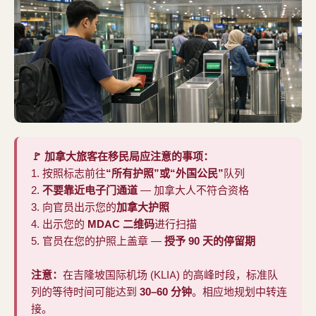
🚩 加拿大旅客在移民局应注意的事项：
1. 按照标志前往
“所有护照”或“外国公民”
队列
2.
不要靠近电子门通道
— 加拿大人不符合资格
3. 向官员出示您的
加拿大护照
4. 出示您的
MDAC 二维码
进行扫描
5. 官员在您的护照上盖章 —
授予 90 天的停留期
注意：
在吉隆坡国际机场 (KLIA) 的高峰时段，标准队
列的等待时间可能达到
30–60 分钟
。相应地规划中转连
接。