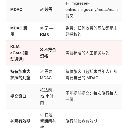
在 imigresen-
MDAC
✅ 必需
online.imi.gov.my/mdac/main
提交
MDAC 费
❌ 无 —
免费；任何收费的网站都是未
用
RM 0
经授权的
KLIA
❌ 不符合
eGate (自
需要标准的人工移民队列
资格
动通道)
持有加拿大
✅ 需要
每位旅客（包括未成年人）都
护照的儿童
MDAC
需要自己的 MDAC
抵达前
不能提前提交；每次旅行每人
提交窗口
72 小时
一份
内
✅ 在逗
护照有效期
留期间有
旅行前检查有效期
效