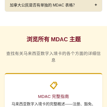
是的。
所有马来西亚入境点
都需要 MDAC——包括
加拿大公民是否有单独的 MDAC 表格？
民局自
2024 年 1 月 1 日
起强制执行 MDAC。始终
从新加坡（兀兰和第二通道检查站）进入新山 (JB)
在旅行前提交。
的陆路边境口岸。陆路过境的加拿大旅客必须提前
不。在
imigresen-online.imi.gov.my/mdac/main
提交 MDAC，就像航空抵达一样。有关特殊情况和
上，所有国籍的人都使用一个通用的 MDAC 表格。
豁免，请参阅我们的
MDAC 豁免指南
。
加拿大公民填写与其他任何国家/地区的旅客相同的
表格——您将在注册过程中选择“加拿大”作为您的国
浏览所有 MDAC 主题
籍。不存在专门的加拿大版本。
查找有关马来西亚数字入境卡的各个方面的详细信
息
📋
MDAC 完整指南
马来西亚数字入境卡的完整概述——注册、豁免、