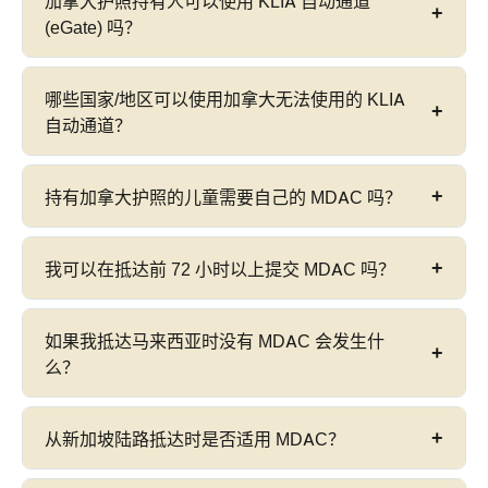
加拿大护照持有人可以使用 KLIA 自动通道
并将您的二维码屏幕截图保存为备份。
公民可以免签证进入马来西亚（每次入境最多
90
(eGate) 吗？
天
），并且不需要签证。MDAC 是一种抵达前数字
申报表——所有外国游客，包括免签证国籍的人，
不可以。加拿大公民
没有资格
使用 KLIA 自动
哪些国家/地区可以使用加拿大无法使用的 KLIA
都必须在抵达前填写。
eGate。加拿大不在 KLIA 或 KLIA2 自动移民通关的
自动通道？
批准国籍名单中。加拿大人必须使用标准的人工移
民柜台——准备好您的加拿大护照和 MDAC 二维
美国、英国、澳大利亚、新西兰、日本、韩国、德
持有加拿大护照的儿童需要自己的 MDAC 吗？
码，以便向官员出示。这与美国、英国和澳大利亚
国、法国和其他几个国籍有资格使用 KLIA eGate 自
护照持有人不同，他们有资格使用 eGate。
动通关。加拿大目前不在此批准名单中。有关比较
是的。每位进入马来西亚的旅客——包括婴儿和儿
我可以在抵达前 72 小时以上提交 MDAC 吗？
详细信息，请参阅我们的
美国公民的 MDAC
或
澳大
童——都必须
单独提交 MDAC
。父母不能提交一份
利亚公民的 MDAC
页面。
涵盖多个家庭成员的 MDAC；家庭中的每位加拿大
不可以。MDAC 门户网站仅接受在
您计划抵达日期
如果我抵达马来西亚时没有 MDAC 会发生什
护照持有人都需要单独填写表格。
前 72 小时（3 天）窗口期内
提交的申请。尝试提前
么？
提交会返回错误。设置一个提醒，以便在航班起飞
前一到三天提交。
抵达时没有有效的 MDAC 二维码可能会导致在移民
从新加坡陆路抵达时是否适用 MDAC？
柜台进行
二次筛选
，在机场 WiFi 上填写表格时出现
延误，或者由官员酌情决定
拒绝入境
。马来西亚移