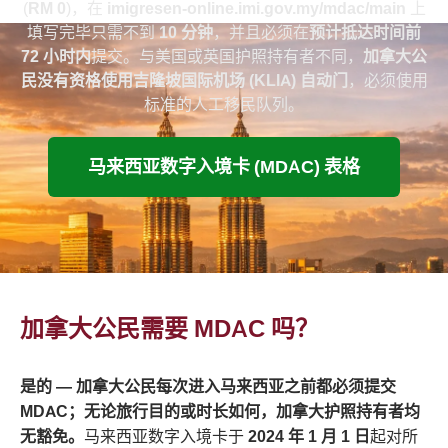
(
RM 0
)，在
imigresen-online.imi.gov.my/mdac/main
上
填写完毕只需不到
10 分钟
，并且必须在
预计抵达时间前
72 小时内
提交。与美国或英国护照持有者不同，
加拿大公
民没有资格使用吉隆坡国际机场 (KLIA) 自动门
，必须使用
标准的人工移民队列。
马来西亚数字入境卡 (MDAC) 表格
加拿大公民需要 MDAC 吗？
是的 — 加拿大公民每次进入马来西亚之前都必须提交
MDAC；无论旅行目的或时长如何，加拿大护照持有者均
无豁免。
马来西亚数字入境卡于
2024 年 1 月 1 日
起对所