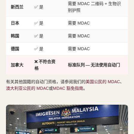
需要 MDAC 二维码 + 生物识
新西兰
✅ 是
别护照
日本
✅ 是
需要 MDAC
韩国
✅ 是
需要 MDAC
德国
✅ 是
需要 MDAC
❌ 不符合资
加拿大
标准队列 — 无法使用自动门
格
有关其他国籍的自动门资格，请参阅我们的
美国公民的 MDAC
、
澳大利亚公民的 MDAC
或
MDAC 豁免指南
。