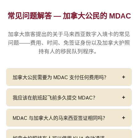
常见问题解答 — 加拿大公民的 MDAC
加拿大旅客提出的关于马来西亚数字入境卡的常见
问题——费用、时间、免签证身份以及加拿大护照
持有人的移民队列程序。
加拿大公民需要为 MDAC 支付任何费用吗？
不需要。MDAC 在马来西亚移民局官方门户网站
我应该在航班起飞前多久提交 MDAC？
imigresen-online.imi.gov.my/mdac/main
上完全
免费——
RM 0
。任何收费的网站或服务都是未经授
MDAC 必须在
您计划抵达
马来西亚前
72 小时（3
MDAC 与加拿大人的马来西亚签证相同吗？
权的，并且不隶属于马来西亚移民局。
天）
内提交。窗口无法提前打开——尝试在抵达前
超过 72 小时提交将返回错误。窗口一打开就提交，
不。MDAC 和签证状态是完全独立的要求。加拿大