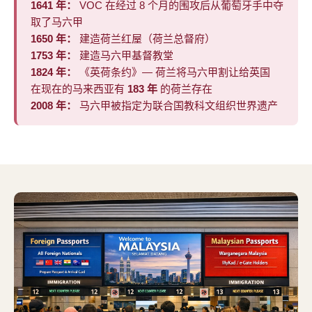
1641 年：
VOC 在经过 8 个月的围攻后从葡萄牙手中夺
取了马六甲
1650 年：
建造荷兰红屋（荷兰总督府）
1753 年：
建造马六甲基督教堂
1824 年：
《英荷条约》— 荷兰将马六甲割让给英国
在现在的马来西亚有
183 年
的荷兰存在
2008 年：
马六甲被指定为联合国教科文组织世界遗产