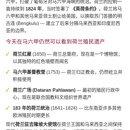
六甲，打破了葡萄牙对马六甲海峡的统治。荷兰的控制一
直持续到
1824 年
，当时签署了
《英荷条约》
。荷兰将马
六甲和其他马来亚领土割让给英国，以换取苏门答腊的明
古连 (Bengkulu) — 建立了后来分隔马来西亚和印度尼西
亚的边界。
今天在马六甲仍然可以看到荷兰殖民遗产
荷兰红屋
(1650) — 荷兰总督府，现在是一个博物馆；
以其独特的红色墙壁而闻名
马六甲基督教堂
(1753) — 荷兰归正教会，仍然屹立并
积极使用
荷兰广场 (Dataran Pahlawan)
— 最初的殖民行政中
心，现在是联合国教科文组织世界遗产
183 年的荷兰统治
(1641–1824) — 比东南亚许多其他
欧洲殖民时期更长
现代
荷兰驻吉隆坡大使馆
在荷兰王国和马来西亚之间保持