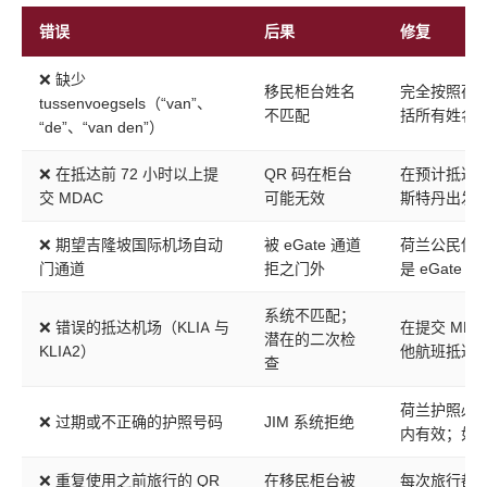
错误
后果
修复
❌ 缺少
移民柜台姓名
完全按照荷
tussenvoegsels（“van”、
不匹配
括所有姓名
“de”、“van den”）
❌ 在抵达前 72 小时以上提
QR 码在柜台
在预计抵达
交 MDAC
可能无效
斯特丹出发
❌ 期望吉隆坡国际机场自动
被 eGate 通道
荷兰公民使
门通道
拒之门外
是 eGate
系统不匹配；
❌ 错误的抵达机场（KLIA 与
在提交 MD
潜在的二次检
KLIA2）
他航班抵达
查
荷兰护照必
❌ 过期或不正确的护照号码
JIM 系统拒绝
内有效；如
❌ 重复使用之前旅行的 QR
在移民柜台被
每次旅行都需