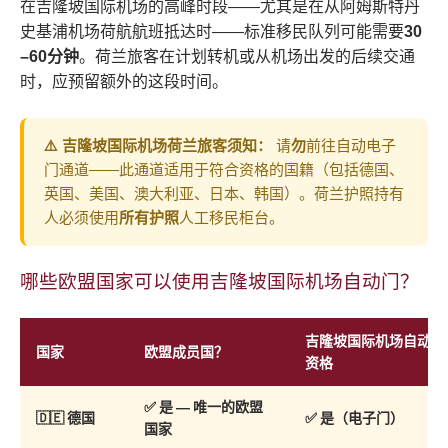
在吉隆坡国际机场的高峰时段——尤其是在从阿姆斯特丹
史基浦机场荷航航班抵达时——标准移民队列可能需要
30
–60分钟
。荷兰旅客在计划转机或从机场出发的后续交通
时，应预留额外的这段时间。
⚠️ 吉隆坡国际机场荷兰旅客须知：
请
勿
前往自动电子
门通道——此通道适用于符合资格的国籍（包括德国、
英国、美国、澳大利亚、日本、韩国）。荷兰护照持有
人必须使用
所有护照
人工移民柜台。
哪些欧盟国家可以使用吉隆坡国际机场自动门？
吉隆坡国际机场自动门
国家
欧盟成员国？
资格
✅ 是 —
唯一的欧盟
🇩🇪 德国
✅
是（电子门）
国家