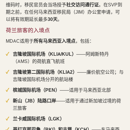
维码时，移民官员会当场授予
社交访问通行证
。在SVP到
期之前，在任何马来西亚移民局（JIM）办公室申请，可
以将有效期延长最多
30天
。
荷兰旅客的入境点
MDAC适用于
所有马来西亚入境点
，包括：
吉隆坡国际机场（KLIA/KUL）
——阿姆斯特丹
（AMS）的荷航直飞航班
吉隆坡第二国际机场（KLIA2）
——廉价航空公司；与
吉隆坡国际机场分开的航站楼
槟城国际机场（PEN）
——适用于马来西亚北部
新山（JB）陆路口岸
——适用于通过新加坡过境的荷
兰旅客
兰卡威国际机场（LGK）
哥打京那巴鲁（BKI）和古晋（KCH）
——东马来西