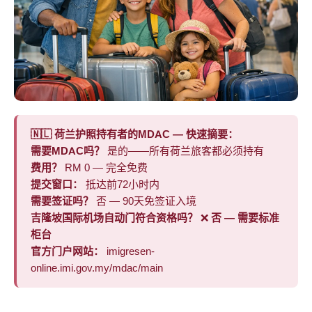
🇳🇱 荷兰护照持有者的MDAC — 快速摘要：
需要MDAC吗？
是的——所有荷兰旅客都必须持有
费用？
RM 0 — 完全免费
提交窗口：
抵达前72小时内
需要签证吗？
否 — 90天免签证入境
吉隆坡国际机场自动门符合资格吗？
❌
否 — 需要标准
柜台
官方门户网站：
imigresen-
online.imi.gov.my/mdac/main