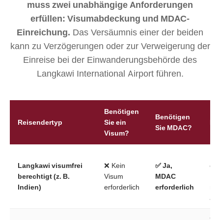
muss zwei unabhängige Anforderungen
erfüllen: Visumabdeckung und MDAC-
Einreichung.
Das Versäumnis einer der beiden
kann zu Verzögerungen oder zur Verweigerung der
Einreise bei der Einwanderungsbehörde des
Langkawi International Airport führen.
Benötigen
Benötigen
Reisendertyp
Sie ein
Hi
Sie MDAC?
Visum?
Mu
Langkawi visumfrei
❌ Kein
✅ Ja,
ei
berechtigt (z. B.
Visum
MDAC
Dir
Indien)
erforderlich
erforderlich
na
anr
90