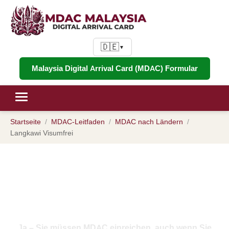
🇩🇪
▼
Malaysia Digital Arrival Card (MDAC) Formular
Startseite
MDAC-Leitfaden
MDAC nach Ländern
Langkawi Visumfrei
MDAC für Langkawi Visumfrei:
Benötigen Sie eine digitale
Ankunftskarte für Langkawi?
Ja – Sie müssen MDAC einreichen, auch wenn Sie