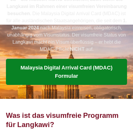
Langkawi im Rahmen einer visumfreien Vereinbarung
besuchen.
Die Malaysia Digital Arrival Card (MDAC) ist
für alle ausländischen Staatsangehörigen, die seit dem
1.
Januar 2024
nach Malaysia einreisen, obligatorisch,
unabhängig vom Visumstatus. Der visumfreie Status von
Langkawi macht ein Visum überflüssig – er hebt die
MDAC-Pflicht
NICHT
auf.
Malaysia Digital Arrival Card (MDAC)
Formular
Was ist das visumfreie Programm
für Langkawi?