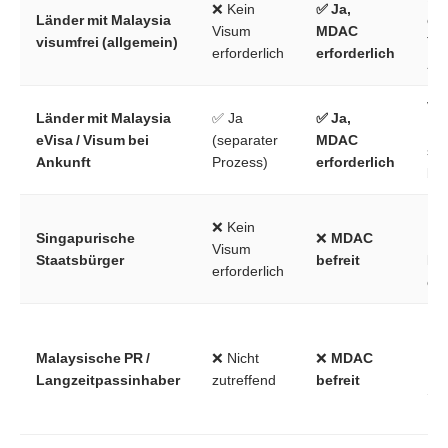
❌ Kein
✅ Ja,
Länder mit Malaysia
ode
Visum
MDAC
visumfrei (allgemein)
Ta
erforderlich
erforderlich
An
Vi
Länder mit Malaysia
✅ Ja
✅ Ja,
MD
eVisa / Visum bei
(separater
MDAC
sep
Ankunft
Prozess)
erforderlich
be
Bil
❌ Kein
Singapurische
❌
MDAC
Bef
Visum
Staatsbürger
befreit
ke
erforderlich
erf
Em
Pas
Malaysische PR /
❌ Nicht
❌
MDAC
MM
Langzeitpassinhaber
zutreffend
befreit
Stu
Pa