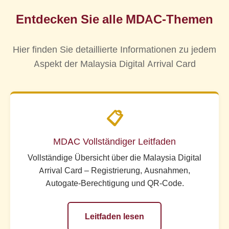
online.imi.gov.my/mdac/main
anhand Ihrer
vor Ort über das Flughafen-WLAN auszufüllen,
Reisepassnummer und Ihres Reisedatums
Entdecken Sie alle MDAC-Themen
bevor Sie die Einreise gestatten. Weitere
überprüfen. Hilfe bei der Behebung von
Informationen finden Sie unter
MDAC
Einreichungsproblemen finden Sie in unserem
Hier finden Sie detaillierte Informationen zu jedem
obligatorische Regeln und Zeitvorgaben
für alle
MDAC-Status- und Fehlerbehebungsleitfaden
.
Konsequenzen.
Aspekt der Malaysia Digital Arrival Card
📋
MDAC Vollständiger Leitfaden
Vollständige Übersicht über die Malaysia Digital
Arrival Card – Registrierung, Ausnahmen,
Autogate-Berechtigung und QR-Code.
Leitfaden lesen