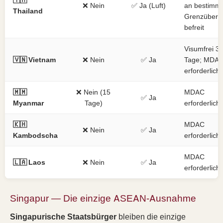
🇹🇭
❌ Nein
✅ Ja (Luft)
an bestimm
Thailand
Grenzüberg
befreit
Visumfrei 3
🇻🇳 Vietnam
❌ Nein
✅ Ja
Tage; MDA
erforderlich
🇲🇲
❌ Nein (15
MDAC
✅ Ja
Myanmar
Tage)
erforderlich
🇰🇭
MDAC
❌ Nein
✅ Ja
Kambodscha
erforderlich
MDAC
🇱🇦 Laos
❌ Nein
✅ Ja
erforderlich
Singapur — Die einzige ASEAN-Ausnahme
Singapurische Staatsbürger
bleiben die einzige