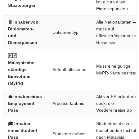
ist; gilt an allen
Staatsbürger
Einreisepunkten
📄 Inhaber von
Alle Nationalitäten —
Diplomaten-
muss auf
Dokumenttyp
und
offizieller/diplomatisc
Dienstpässen
Reise sein
🇲🇾
Malaysische
Muss eine gültige
ständige
Aufenthaltsstatus
MyPR-Karte besitzen
Einwohner
(MyPR)
💼 Inhaber eines
Aktiver EP erforderlic
Employment
Arbeitserlaubnis
deckt die
Pass
Wiedereinreise ab
🎓 Inhaber
Studenten, die zur ihr
eines Student
bestehenden Instituti
Studienerlaubnis
Pass
nach Malaysia