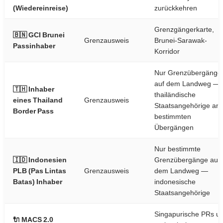
(Wiedereinreise)
zurückkehren
Grenzgängerkarte,
🇧🇳 GCI Brunei
Grenzausweis
Brunei-Sarawak-
Passinhaber
Korridor
Nur Grenzübergänge
auf dem Landweg —
🇹🇭 Inhaber
thailändische
eines Thailand
Grenzausweis
Staatsangehörige an
Border Pass
bestimmten
Übergängen
Nur bestimmte
🇮🇩 Indonesien
Grenzübergänge auf
PLB (Pas Lintas
Grenzausweis
dem Landweg —
Batas) Inhaber
indonesische
Staatsangehörige
Singapurische PRs u
🔌 MACS 2.0