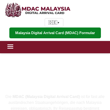
🇩🇪
▼
Malaysia Digital Arrival Card (MDAC) Formular
MDAC-Anforderungen nach
Land: Was jede Nationalität für
die Einreise nach Malaysia im
Jahr 2026 benötigt
Die
MDAC (Malaysia Digital Arrival Card)
ist für fast alle
ausländischen Staatsangehörigen, die nach Malaysia
einreisen, obligatorisch. Ihr Reisepasstyp bestimmt