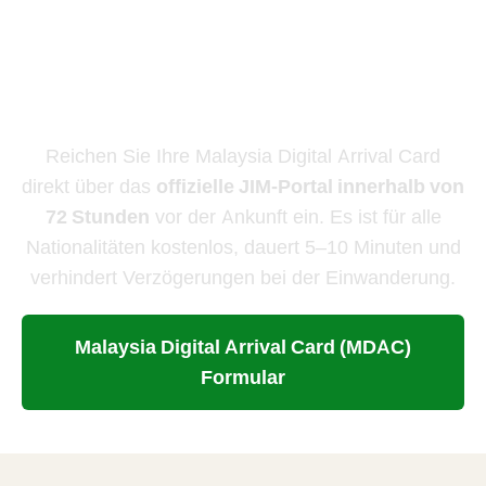
MDAC ist kostenlos —
Zahlen Sie nicht an Dritte
Reichen Sie Ihre Malaysia Digital Arrival Card
direkt über das
offizielle JIM-Portal innerhalb von
72 Stunden
vor der Ankunft ein. Es ist für alle
Nationalitäten kostenlos, dauert 5–10 Minuten und
verhindert Verzögerungen bei der Einwanderung.
Malaysia Digital Arrival Card (MDAC)
Formular