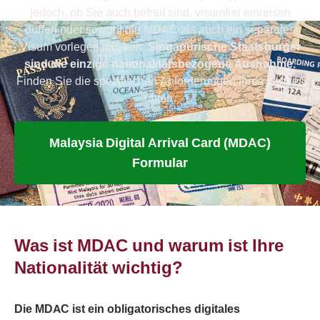
jedoch, ob Sie auch befreit sind, visumfrei einreisen
dürfen oder sowohl die MDAC als auch ein separates
Visum vorlegen müssen.
Singapurische Staatsbürger
sind die einzige nationalitätsbezogene Ausnahme.
Finden Sie die spezifischen Anforderungen Ihres Landes
unten.
Malaysia Digital Arrival Card (MDAC)
Formular
Was ist MDAC und warum ist Ihre
Nationalität wichtig?
Die MDAC ist ein obligatorisches digitales