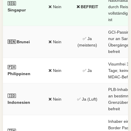
Nationalität,
🇸🇬
❌ Nein
❌ BEFREIT
durch Reise
Singapur
vollständig b
ist
GCI-Passin
✅ Ja
nur an Sara
🇧🇳 Brunei
❌ Nein
(meistens)
Übergänge
befreit
Visumfrei 3
🇵🇭
❌ Nein
✅ Ja
Tage; keine
Philippinen
MDAC-Befre
PLB-Inhaber
🇮🇩
an bestimm
❌ Nein
✅ Ja (Luft)
Indonesien
Grenzüberg
befreit
Inhaber ein
Border Pass