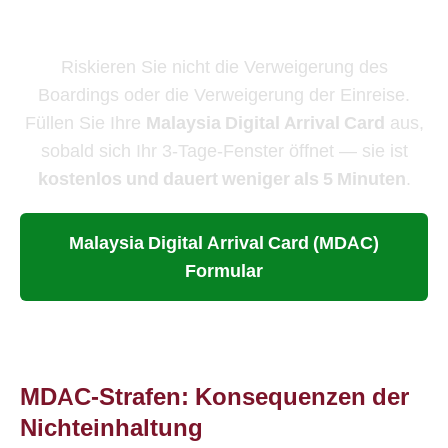
Fensters ein
Riskieren Sie nicht die Verweigerung des
Boardings oder die Verweigerung der Einreise.
Füllen Sie Ihre
Malaysia Digital Arrival Card
aus,
sobald sich Ihr 3-Tage-Fenster öffnet — sie ist
kostenlos und dauert weniger als 5 Minuten
.
Malaysia Digital Arrival Card (MDAC)
Formular
MDAC-Strafen: Konsequenzen der
Nichteinhaltung