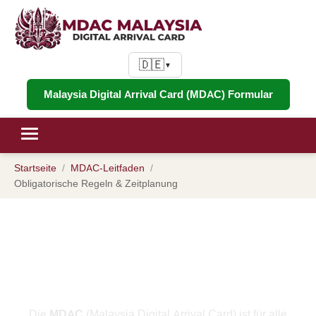
🇩🇪
▼
Malaysia Digital Arrival Card (MDAC) Formular
Startseite
MDAC-Leitfaden
Obligatorische Regeln & Zeitplanung
MDAC Obligatorische
Anforderungen 2026: Die 3-Tage-
Regel, Fristen & Strafen Erläutert
Die
MDAC
(Malaysia Digital Arrival Card) ist für alle