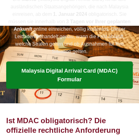
ausländischen Staatsangehörigen, die nach Malaysia
einreisen, ab dem
1. Januar 2024
obligatorisch. Sie
müssen sie innerhalb von
3 Tagen vor Ihrer geplanten
Ankunft
online einreichen, völlig kostenlos. Dieser
Leitfaden behandelt genau, wann die Frist abläuft,
welche Strafen gelten und ob Ausnahmen für Ihre
Situation gelten.
Malaysia Digital Arrival Card (MDAC)
Formular
Ist MDAC obligatorisch? Die
offizielle rechtliche Anforderung