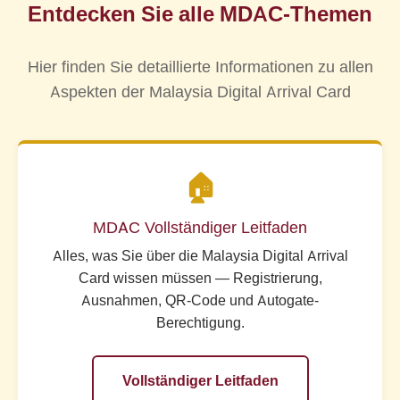
Reihenfolge — aber es ist logisch, das Visum vor
kostenlose Einreichung und die gleichen
Entdecken Sie alle MDAC-Themen
Vielflieger nach Malaysia müssen dies in jeder
der MDAC-Einreichung bestätigen zu lassen. In
Ausnahmekategorien vom Start im Januar 2024
Checkliste vor der Reise berücksichtigen.
unserem Leitfaden
Malaysia Visabestimmungen
bleiben in Kraft. Überprüfen Sie vor jeder Reise das
Hier finden Sie detaillierte Informationen zu allen
finden Sie länderspezifische Anleitungen.
offizielle MDAC-Portal
auf offizielle Updates von
Aspekten der Malaysia Digital Arrival Card
Jabatan Imigresen Malaysia.
🏠
MDAC Vollständiger Leitfaden
Alles, was Sie über die Malaysia Digital Arrival
Card wissen müssen — Registrierung,
Ausnahmen, QR-Code und Autogate-
Berechtigung.
Vollständiger Leitfaden