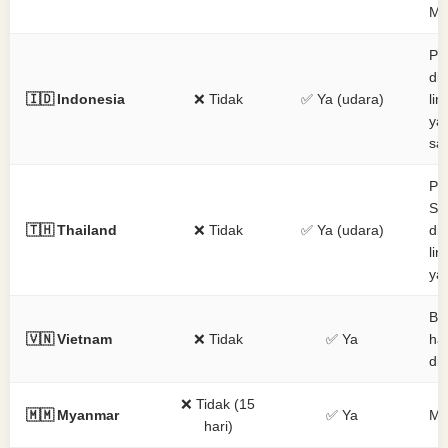
M
Pe
dik
🇮🇩 Indonesia
❌ Tidak
✅ Ya (udara)
lin
ya
sa
Pe
Se
🇹🇭 Thailand
❌ Tidak
✅ Ya (udara)
dik
lin
ya
Be
🇻🇳 Vietnam
❌ Tidak
✅ Ya
ha
di
❌ Tidak (15
🇲🇲 Myanmar
✅ Ya
MD
hari)