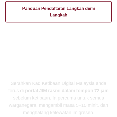
Panduan Pendaftaran Langkah demi
Langkah
MDAC Adalah Percuma —
Jangan Bayar Pihak
Ketiga
Serahkan Kad Ketibaan Digital Malaysia anda
terus di
portal JIM rasmi dalam tempoh 72 jam
sebelum ketibaan. Ia percuma untuk semua
warganegara, mengambil masa 5–10 minit, dan
menghalang kelewatan imigresen.