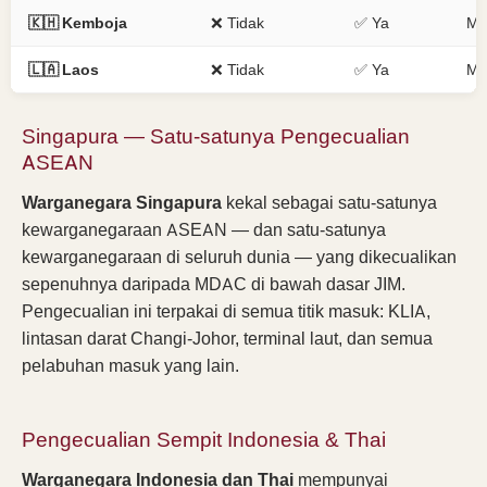
🇰🇭 Kemboja
❌ Tidak
✅ Ya
MD
🇱🇦 Laos
❌ Tidak
✅ Ya
MD
Singapura — Satu-satunya Pengecualian
ASEAN
Warganegara Singapura
kekal sebagai satu-satunya
kewarganegaraan ASEAN — dan satu-satunya
kewarganegaraan di seluruh dunia — yang dikecualikan
sepenuhnya daripada MDAC di bawah dasar JIM.
Pengecualian ini terpakai di semua titik masuk: KLIA,
lintasan darat Changi-Johor, terminal laut, dan semua
pelabuhan masuk yang lain.
Pengecualian Sempit Indonesia & Thai
Warganegara Indonesia dan Thai
mempunyai