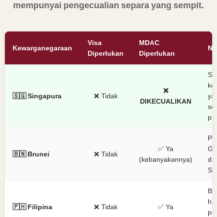
mempunyai pengecualian separa yang sempit.
Visa
MDAC
Kewarganegaraan
No
Diperlukan
Diperlukan
Sa
ke
❌
🇸🇬 Singapura
❌ Tidak
ya
DIKECUALIKAN
se
pa
Pe
✅ Ya
GC
🇧🇳 Brunei
❌ Tidak
(kebanyakannya)
di 
Sa
Be
har
🇵🇭 Filipina
❌ Tidak
✅ Ya
pe