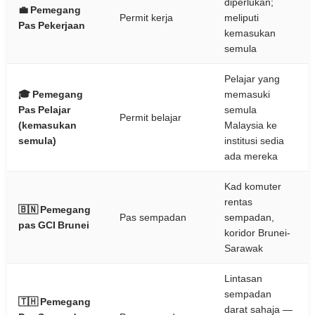
diperlukan;
💼 Pemegang
Permit kerja
meliputi
Pas Pekerjaan
kemasukan
semula
Pelajar yang
🎓 Pemegang
memasuki
Pas Pelajar
semula
Permit belajar
(kemasukan
Malaysia ke
semula)
institusi sedia
ada mereka
Kad komuter
rentas
🇧🇳 Pemegang
Pas sempadan
sempadan,
pas GCI Brunei
koridor Brunei-
Sarawak
Lintasan
sempadan
🇹🇭 Pemegang
darat sahaja —