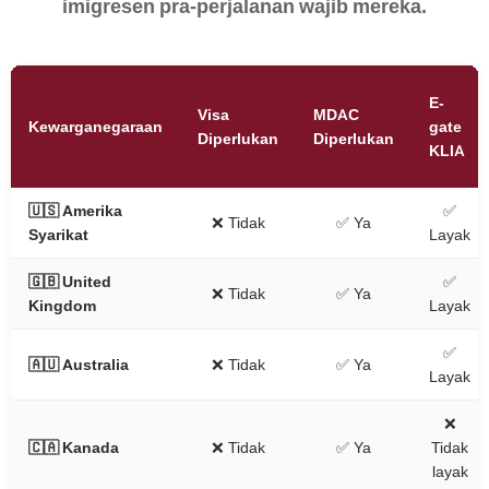
imigresen pra-perjalanan wajib mereka.
E-
Visa
MDAC
Kewarganegaraan
gate
Diperlukan
Diperlukan
KLIA
🇺🇸 Amerika
✅
❌ Tidak
✅ Ya
Syarikat
Layak
🇬🇧 United
✅
❌ Tidak
✅ Ya
Kingdom
Layak
✅
🇦🇺 Australia
❌ Tidak
✅ Ya
Layak
❌
🇨🇦 Kanada
❌ Tidak
✅ Ya
Tidak
layak