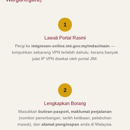
1
Lawati Portal Rasmi
Pergi ke
imigresen-online.imi.gov.my/mdac/main
—
lumpuhkan sebarang VPN terlebih dahulu, kerana banyak
julat IP VPN disekat oleh portal JIM.
2
Lengkapkan Borang
Masukkan
butiran pasport, maklumat perjalanan
(nombor penerbangan, tarikh ketibaan, pelabuhan
masuk), dan
alamat penginapan
anda di Malaysia.