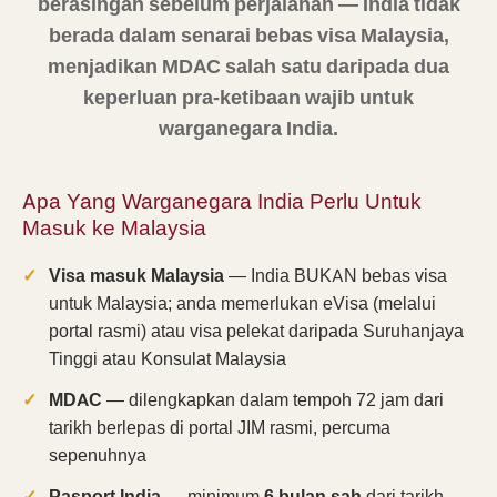
berasingan sebelum perjalanan — India tidak
berada dalam senarai bebas visa Malaysia,
menjadikan MDAC salah satu daripada dua
keperluan pra-ketibaan wajib untuk
warganegara India.
Apa Yang Warganegara India Perlu Untuk
Masuk ke Malaysia
Visa masuk Malaysia
— India BUKAN bebas visa
untuk Malaysia; anda memerlukan eVisa (melalui
portal rasmi) atau visa pelekat daripada Suruhanjaya
Tinggi atau Konsulat Malaysia
MDAC
— dilengkapkan dalam tempoh 72 jam dari
tarikh berlepas di portal JIM rasmi, percuma
sepenuhnya
Pasport India
— minimum
6 bulan sah
dari tarikh