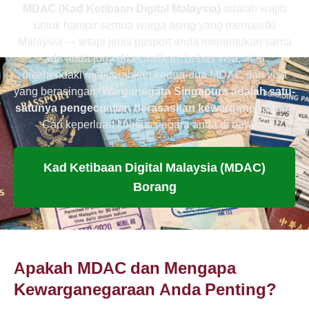
MDAC (Kad Ketibaan Digital Malaysia)
adalah wajib
untuk hampir semua warga asing yang memasuki
Malaysia — tetapi jenis pasport anda menentukan sama
ada anda juga dikecualikan, bebas visa, atau
dikehendaki menyerahkan kedua-dua MDAC dan visa
yang berasingan.
Warganegara Singapura adalah satu-
satunya pengecualian berasaskan kewarganegaraan.
Cari keperluan khusus negara anda di bawah.
Kad Ketibaan Digital Malaysia (MDAC)
Borang
Apakah MDAC dan Mengapa
Kewarganegaraan Anda Penting?