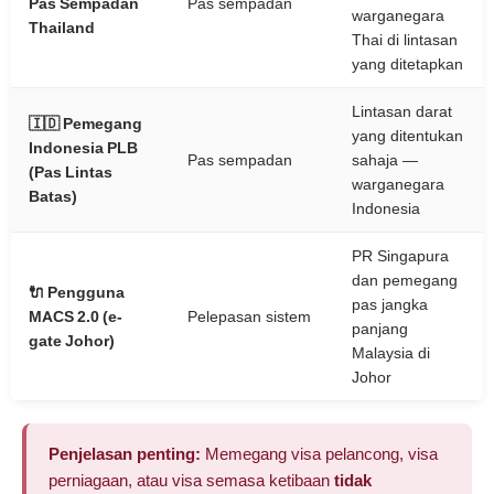
Pas Sempadan
Pas sempadan
warganegara
Thailand
Thai di lintasan
yang ditetapkan
Lintasan darat
🇮🇩 Pemegang
yang ditentukan
Indonesia PLB
Pas sempadan
sahaja —
(Pas Lintas
warganegara
Batas)
Indonesia
PR Singapura
dan pemegang
🔌 Pengguna
pas jangka
MACS 2.0 (e-
Pelepasan sistem
panjang
gate Johor)
Malaysia di
Johor
Penjelasan penting:
Memegang visa pelancong, visa
perniagaan, atau visa semasa ketibaan
tidak