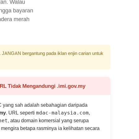
ran. Walau
ngga bayaran
ndera merah
. JANGAN bergantung pada iklan enjin carian untuk
URL Tidak Mengandungi .imi.gov.my
C yang sah adalah sebahagian daripada
.my
. URL seperti
,
mdac-malaysia.com
, atau domain komersial yang serupa
net
a mengira betapa rasminya ia kelihatan secara