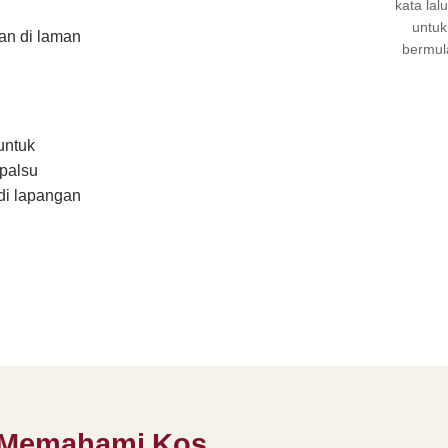
kata lal
untuk
n di laman
bermul
untuk
palsu
 di lapangan
 Memahami Kos