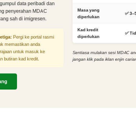
umpul data peribadi dan
Masa yang
rang penyerahan MDAC
✅ 3–5
diperlukan
ang sah di imigresen.
Kad kredit
✅ Ti
diperlukan
etiga:
Pergi ke portal rasmi
uk memastikan anda
rajaan untuk masuk ke
Sentiasa mulakan sesi MDAC an
 butiran kad kredit.
jangan klik pada iklan enjin caria
ang
rkan MDAC Anda Secara Per