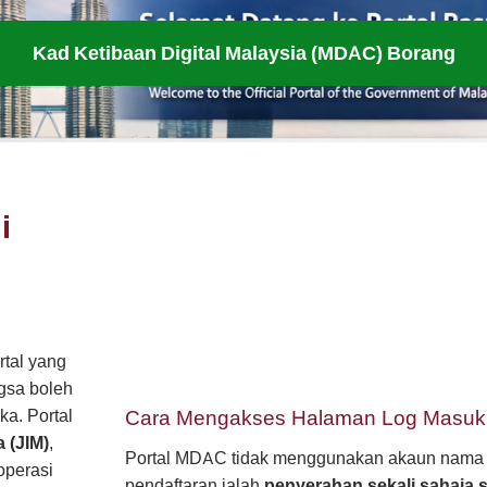
Kad Ketibaan Digital Malaysia (MDAC) Borang
i
rtal yang
gsa boleh
ka. Portal
Cara Mengakses Halaman Log Masu
 (JIM)
,
Portal MDAC tidak menggunakan akaun nama pe
operasi
pendaftaran ialah
penyerahan sekali sahaja s