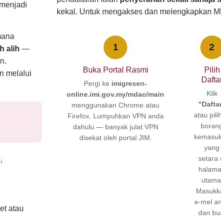
menjadi
kekal. Untuk mengakses dan melengkapkan 
mana
1
2
 alih
—
n.
Buka Portal Rasmi
Pilih
n melalui
Dafta
Pergi ke
imigresen-
Klik
online.imi.gov.my/mdac/main
"Dafta
menggunakan Chrome atau
atau pili
Firefox. Lumpuhkan VPN anda
boran
dahulu — banyak julat VPN
kemasu
disekat oleh portal JIM.
yang
setara 
,
halam
utama
Masukk
e-mel a
et atau
dan bu