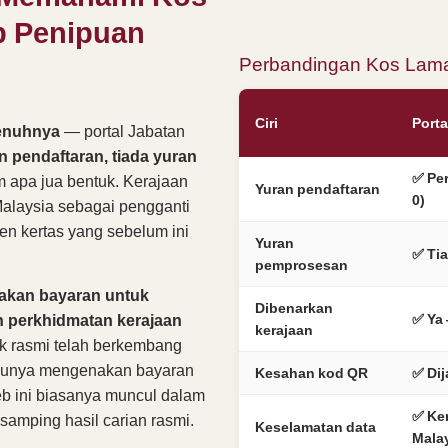
 Penipuan
Perbandingan Kos Lam
Ciri
Porta
enuhnya
— portal Jabatan
n pendaftaran, tiada yuran
✅ Pe
 apa jua bentuk. Kerajaan
Yuran pendaftaran
0)
alaysia sebagai pengganti
en kertas yang sebelum ini
Yuran
✅ Ti
pemprosesan
akan bayaran untuk
Dibenarkan
 perkhidmatan kerajaan
✅ Ya 
kerajaan
k rasmi telah berkembang
alunya mengenakan bayaran
Kesahan kod QR
✅ Di
b ini biasanya muncul dalam
✅ Ke
 samping hasil carian rasmi.
Keselamatan data
Mala