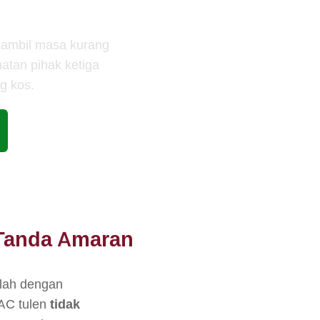
gambil masa kurang
atan pihak ketiga
g kos.
Tanda Amaran
lah dengan
AC tulen
tidak