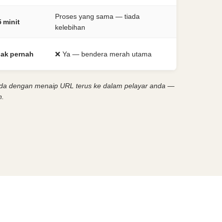
Proses yang sama — tiada
 minit
kelebihan
dak pernah
❌ Ya — bendera merah utama
da dengan menaip URL terus ke dalam pelayar anda —
n.
cuma —