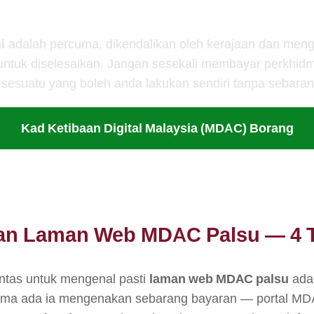
Mengambil Masa 3–5 Minit
i
adalah percuma, dikendalikan oleh kerajaan dan men
 untuk diselesaikan. Jangan sesekali membayar perkhidm
 sesuatu yang boleh anda lakukan sendiri tanpa sebaran
Kad Ketibaan Digital Malaysia (MDAC) Borang
an Laman Web MDAC Palsu — 4 
ntas untuk mengenal pasti
laman web MDAC palsu
ada
a ada ia mengenakan sebarang bayaran — portal MD