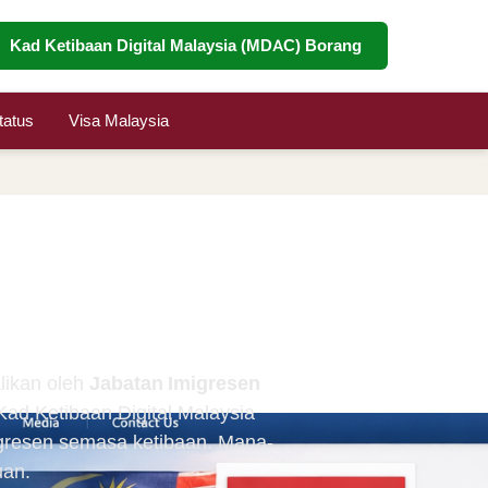
Kad Ketibaan Digital Malaysia (MDAC) Borang
atus
Visa Malaysia
kses Portal
uan
likan oleh
Jabatan Imigresen
ad Ketibaan Digital Malaysia
igresen semasa ketibaan. Mana-
uan.