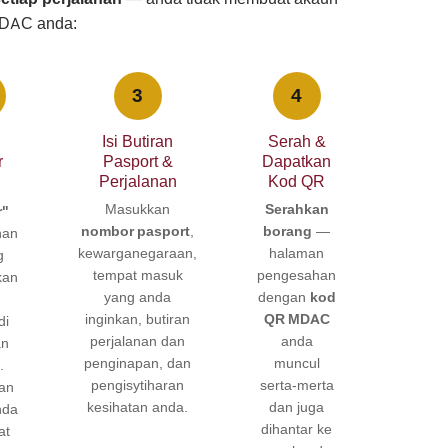
MDAC anda:
3
4
Isi Butiran
Serah &
r
Pasport &
Dapatkan
Perjalanan
Kod QR
Masukkan
Serahkan
r"
nombor pasport
,
borang
—
han
kewarganegaraan,
halaman
g
tempat masuk
pengesahan
kan
yang anda
dengan
kod
inginkan, butiran
QR MDAC
di
perjalanan dan
anda
an
penginapan, dan
muncul
.
pengisytiharan
serta-merta
an
kesihatan anda.
dan juga
nda
dihantar ke
at