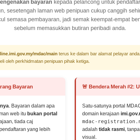
engenakan bayaran
kepada pelancong untuk pendafta
n, sesetengah laman web penipuan cukup canggih sehi
ul semasa pembayaran, jadi semak keempat-empat be
sebelum memasukkan butiran peribadi anda.
line.imi.gov.my/mdac/main
terus ke dalam bar alamat pelayar anda
eli oleh perkhidmatan penipuan pihak ketiga.
arang Bayaran
🚨 Bendera Merah #2: 
hnya
. Bayaran dalam apa
Satu-satunya portal MDA
aman web itu
bukan portal
domain kerajaan
imi.gov
jaan, tiada caj
mdac-registration.
pendaftaran yang lebih
adalah
tidak rasmi
, tanp
visual.