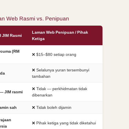
an Web Rasmi vs. Penipuan
Laman Web Penipuan / Pihak
l JIM Rasmi
Ketiga
rcuma (RM
❌ $15–$80 setiap orang
❌ Selalunya yuran tersembunyi
ada
tambahan
❌ Tidak — perkhidmatan tidak
— JIM rasmi
dibenarkan
jamin sah
❌ Tidak boleh dijamin
rajaan
❌ Pihak ketiga yang tidak diketahui
ysia