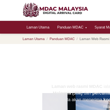
Laman Utama
Panduan MDAC
Syarat 
▾
Laman Utama
Panduan MDAC
Laman Web Rasmi
Laman Web 
Se
Laman web rasmi MDAC
ial
Malaysia (JIM)
dan
percuma
anda, anda akan menerima
ko
man