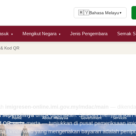
🇲🇾
Bahasa Melayu
▼
Masuk
Mengikut Negara
Jenis Pengembara
Semak St
▾
▾
 & Kod QR
Rasmi MDAC & Kod QR: A
benar dan Elakkan Penip
ah
imigresen-online.imi.gov.my/mdac/main
— dikenda
 sepenuhnya
untuk digunakan. Selepas menyerahkan K
d QR
serta-merta — tunjukkan di pusat pemeriksaan im
a laman web yang mengenakan bayaran adalah penip