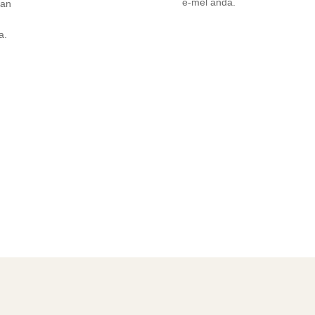
e-mel anda.
uan
a.