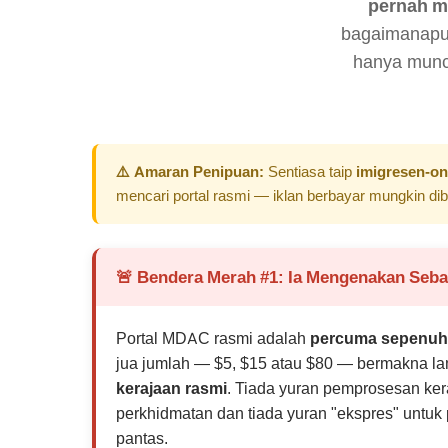
pernah m
bagaimanapu
hanya munc
⚠️ Amaran Penipuan:
Sentiasa taip
imigresen-on
mencari portal rasmi — iklan berbayar mungkin dib
🚨 Bendera Merah #1: Ia Mengenakan Seb
Portal MDAC rasmi adalah
percuma sepenu
jua jumlah — $5, $15 atau $80 — bermakna l
kerajaan rasmi
. Tiada yuran pemprosesan kera
perkhidmatan dan tiada yuran "ekspres" untuk 
pantas.