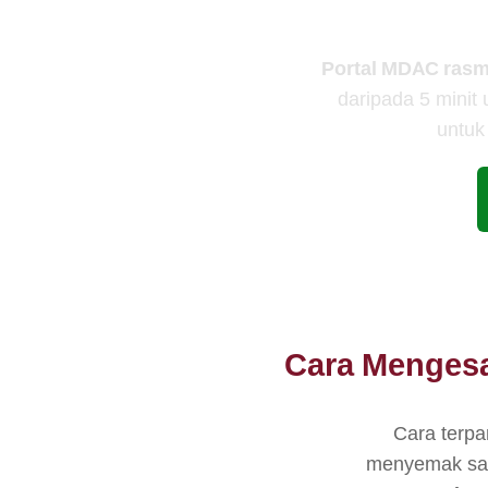
Portal MDAC rasm
daripada 5 minit
untuk
Cara Menges
Cara terpa
menyemak sam