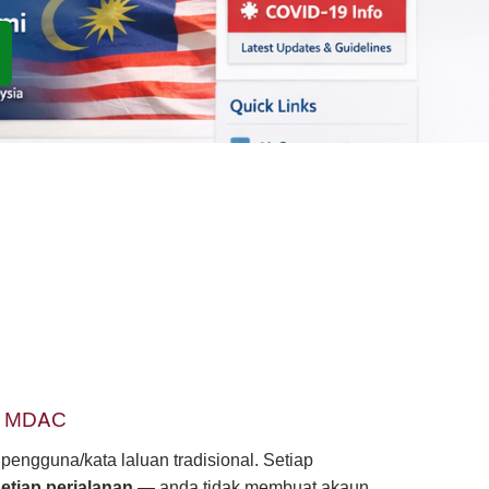
k MDAC
ngguna/kata laluan tradisional. Setiap
etiap perjalanan
— anda tidak membuat akaun