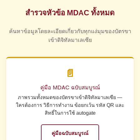
เข้าเมืองมาเลเซียอย่างเป็นทางการ
imi.gov.my
คู่มือการลงทะเบียน MDAC
ฉบับเต็มสำหรับการแบ่ง
(Jabatan Imigresen Malaysia) ทั้งสองเป็นโดเมนของ
สำรวจหัวข้อ MDAC ทั้งหมด
ย่อยทีละช่องพร้อมเคล็ดลับในการกรอกแบบฟอร์ม
รัฐบาลอย่างเป็นทางการภายใต้
— โดเมน
.gov.my
ระดับบนสุดของรัฐบาลมาเลเซีย แบบฟอร์มการลง
ค้นหาข้อมูลโดยละเอียดเกี่ยวกับทุกแง่มุมของบัตรขา
ทะเบียน MDAC อยู่ที่เส้นทาง
ของ
/mdac/main
เข้าดิจิทัลมาเลเซีย
โดเมนย่อย imigresen-online โดยเฉพาะ โดเมนอื่นใด
— ไม่ว่าจะดูคล้ายกันแค่ไหน — ก็ไม่เป็นทางการ
📄
คู่มือ MDAC ฉบับสมบูรณ์
ภาพรวมทั้งหมดของบัตรขาเข้าดิจิทัลมาเลเซีย —
ใครต้องการ วิธีการทำงาน ข้อยกเว้น รหัส QR และ
สิทธิ์ในการใช้ autogate
คู่มือฉบับสมบูรณ์