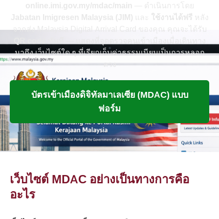
online.imi.gov.my/mdac/main
— ดำเนินการโดย
Jabatan Imigresen Malaysia (JIM)
และ
ใช้งานได้ฟรี
หลัง
จากส่ง Malaysia Digital Arrival Card ของคุณ คุณจะได้รับ
QR code
ทันที — แสดงที่จุดตรวจคนเข้าเมืองเมื่อเดินทาง
มาถึง เว็บไซต์ใด ๆ ที่เรียกเก็บค่าธรรมเนียมเป็นการหลอก
ลวง
บัตรเข้าเมืองดิจิทัลมาเลเซีย (MDAC) แบบ
ฟอร์ม
เว็บไซต์ MDAC อย่างเป็นทางการคือ
อะไร