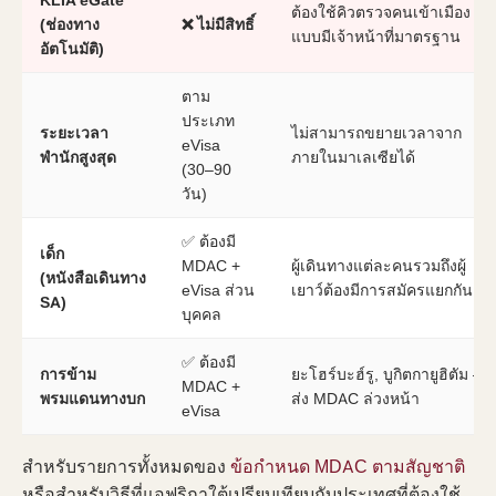
KLIA eGate
ต้องใช้คิวตรวจคนเข้าเมือง
(ช่องทาง
❌ ไม่มีสิทธิ์
แบบมีเจ้าหน้าที่มาตรฐาน
อัตโนมัติ)
ตาม
ประเภท
ระยะเวลา
ไม่สามารถขยายเวลาจาก
eVisa
พำนักสูงสุด
ภายในมาเลเซียได้
(30–90
วัน)
✅ ต้องมี
เด็ก
MDAC +
ผู้เดินทางแต่ละคนรวมถึงผู้
(หนังสือเดินทาง
eVisa ส่วน
เยาว์ต้องมีการสมัครแยกกัน
SA)
บุคคล
✅ ต้องมี
การข้าม
ยะโฮร์บะฮ์รู, บูกิตกายูฮิตัม —
MDAC +
พรมแดนทางบก
ส่ง MDAC ล่วงหน้า
eVisa
สำหรับรายการทั้งหมดของ
ข้อกำหนด MDAC ตามสัญชาติ
หรือสำหรับวิธีที่แอฟริกาใต้เปรียบเทียบกับประเทศที่ต้องใช้