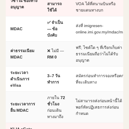
วีซ่า ณ ช่องทาง
สามารถ
VOA ได้ที่สนามบินหรือ
อนุญาต
ใช้ได้
ชายแดนทางบก
✅ จำเป็น
ส่งที่ imigresen-
MDAC
— ข้อ
online.imi.gov.my/mdac/main
บังคับ
ฟรี; ไซต์ใด ๆ ที่เรียกเก็บค่า
ค่าธรรมเนียม
❌ ไม่มี —
ธรรมเนียมถือว่าไม่ได้รับ
MDAC
RM 0
อนุญาต
ระยะเวลา
3–7 วัน
สมัครก่อนทำการจองหรือตกลง
ดำเนินการ
ทำการ
ที่จะเดินทาง
eVisa
ภายใน
72
ไม่สามารถส่งก่อนหน้านี้ได้ —
ระยะเวลาการ
ชั่วโมง
พอร์ทัลปฏิเสธการส่งก่อน
ยื่น MDAC
ก่อนเดิน
กำหนด
ทางมาถึง