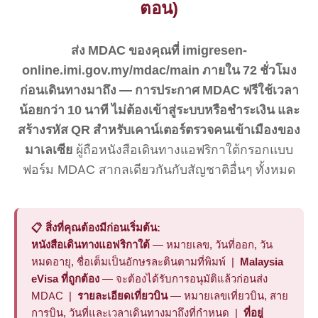
ตอน)
ส่ง MDAC ของคุณที่ imigresen-
online.imi.gov.my/mdac/main ภายใน 72 ชั่วโมง
ก่อนเดินทางมาถึง — การประกาศ MDAC ฟรีใช้เวลา
น้อยกว่า 10 นาที ไม่ต้องเข้าสู่ระบบหรือชำระเงิน และ
สร้างรหัส QR สำหรับเคาน์เตอร์ตรวจคนเข้าเมืองของ
มาเลเซีย
ผู้ถือหนังสือเดินทางแอฟริกาใต้กรอกแบบ
ฟอร์ม MDAC สากลเดียวกันกับสัญชาติอื่นๆ ทั้งหมด
📋 สิ่งที่คุณต้องมีก่อนเริ่มต้น:
หนังสือเดินทางแอฟริกาใต้
— หมายเลข, วันที่ออก, วัน
หมดอายุ, ชื่อเต็มเป็นอักษรละตินตามที่พิมพ์ |
Malaysia
eVisa ที่ถูกต้อง
— จะต้องได้รับการอนุมัติแล้วก่อนส่ง
MDAC |
รายละเอียดเที่ยวบิน
— หมายเลขเที่ยวบิน, สาย
การบิน, วันที่และเวลาเดินทางมาถึงที่กำหนด |
ที่อยู่