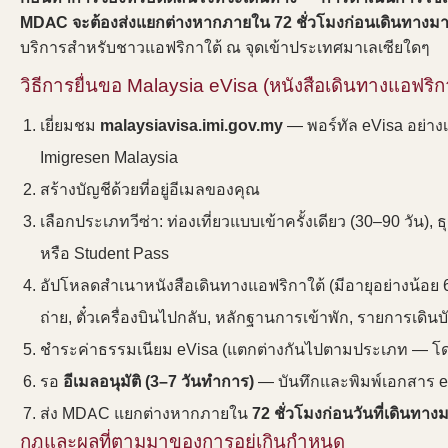
MDAC จะต้องส่งแยกต่างหากภายใน 72 ชั่วโมงก่อนเดินทางมา
บริการสำหรับชาวแอฟริกาใต้ ณ จุดเข้าประเทศมาเลเซียใดๆ
วิธีการยื่นขอ Malaysia eVisa (หนังสือเดินทางแอฟริก
เยี่ยมชม
malaysiavisa.imi.gov.my
— พอร์ทัล eVisa อย่า
Imigresen Malaysia
สร้างบัญชีด้วยที่อยู่อีเมลของคุณ
เลือกประเภทวีซ่า: ท่องเที่ยวแบบเข้าครั้งเดียว (30–90 วัน),
หรือ Student Pass
อัปโหลดสำเนาหนังสือเดินทางแอฟริกาใต้ (มีอายุอย่างน้อย 6 
ถ่าย, ตั๋วเครื่องบินไปกลับ, หลักฐานการเข้าพัก, รายการเดิ
ชำระค่าธรรมเนียม eVisa (แตกต่างกันไปตามประเภท — โด
รอ
อีเมลอนุมัติ (3–7 วันทำการ)
— บันทึกและพิมพ์เอกสาร e
ส่ง MDAC แยกต่างหากภายใน
72 ชั่วโมงก่อนวันที่เดินทา
กฎและผลที่ตามมาของการอยู่เกินกำหนด