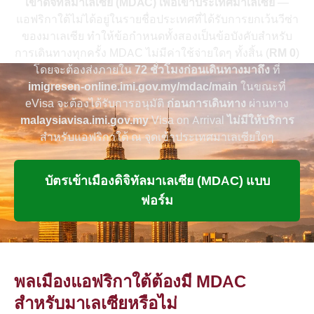
เข้าดิจิทัลมาเลเซีย (MDAC) เพื่อเข้าประเทศมาเลเซีย
—
แอฟริกาใต้ไม่ได้อยู่ในรายชื่อประเทศที่ได้รับการยกเว้นวีซ่า
ของมาเลเซีย ทำให้ข้อกำหนดทั้งสองเป็นข้อบังคับสำหรับ
การเดินทางทุกครั้ง MDAC ไม่มีค่าใช้จ่ายใดๆ ทั้งสิ้น (
RM 0
)
โดยจะต้องส่งภายใน
72 ชั่วโมงก่อนเดินทางมาถึง
ที่
imigresen-online.imi.gov.my/mdac/main
ในขณะที่
eVisa จะต้องได้รับการอนุมัติ
ก่อนการเดินทาง
ผ่านทาง
malaysiavisa.imi.gov.my
Visa on Arrival
ไม่มีให้บริการ
สำหรับแอฟริกาใต้ ณ จุดเข้าประเทศมาเลเซียใดๆ
บัตรเข้าเมืองดิจิทัลมาเลเซีย (MDAC) แบบ
ฟอร์ม
พลเมืองแอฟริกาใต้ต้องมี MDAC
สำหรับมาเลเซียหรือไม่