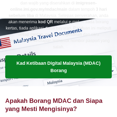
dan wajib yang diserahkan di
imigresen-
online.imi.gov.my/mdac/main
dalam tempoh
3 hari
sebelum tiba
di Malaysia. Selepas penyerahan, anda
akan menerima
kod QR
melalui e-mel — tiada borang
kertas, tiada aplikasi, tiada bayaran. Panduan ini meliputi
setiap medan, proses pengesahan dan cara
membetulkan kesilapan termasuk nombor pasport yang
salah.
Kad Ketibaan Digital Malaysia (MDAC)
Borang
Apakah Borang MDAC dan Siapa
yang Mesti Mengisinya?