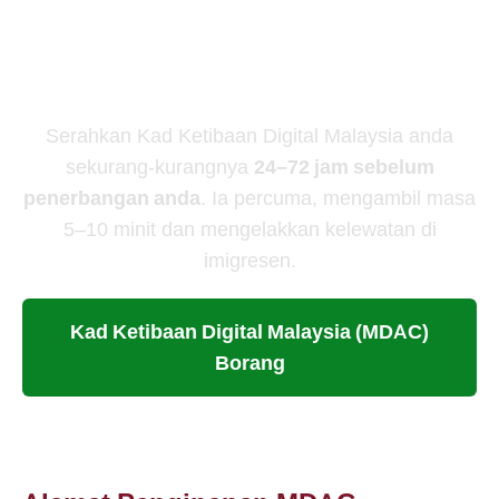
Bersedia untuk Mengisi
Borang MDAC Anda?
Serahkan Kad Ketibaan Digital Malaysia anda
sekurang-kurangnya
24–72 jam sebelum
penerbangan anda
. Ia percuma, mengambil masa
5–10 minit dan mengelakkan kelewatan di
imigresen.
Kad Ketibaan Digital Malaysia (MDAC)
Borang