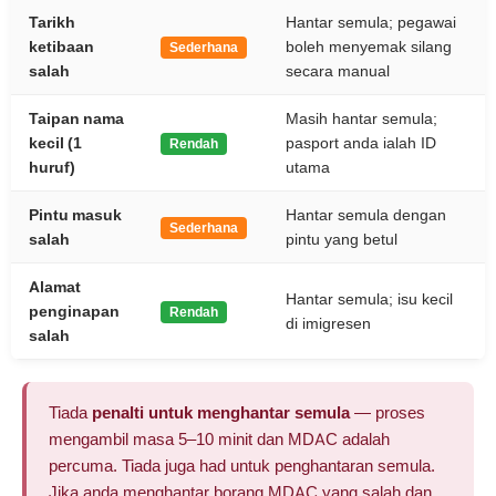
Tarikh
Hantar semula; pegawai
ketibaan
boleh menyemak silang
Sederhana
salah
secara manual
Taipan nama
Masih hantar semula;
kecil (1
pasport anda ialah ID
Rendah
huruf)
utama
Pintu masuk
Hantar semula dengan
Sederhana
salah
pintu yang betul
Alamat
Hantar semula; isu kecil
penginapan
Rendah
di imigresen
salah
Tiada
penalti untuk menghantar semula
— proses
mengambil masa 5–10 minit dan MDAC adalah
percuma. Tiada juga had untuk penghantaran semula.
Jika anda menghantar borang MDAC yang salah dan