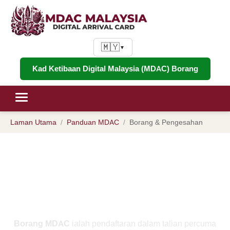
🇲🇾
▼
Kad Ketibaan Digital Malaysia (MDAC) Borang
Laman Utama
Panduan MDAC
Borang & Pengesahan
Borang MDAC 2026: Cara
Mengisi, Menyerahkan &
Mengesahkan Kad Ketibaan
Digital Malaysia Anda
Borang MDAC
ialah pendaftaran dalam talian percuma